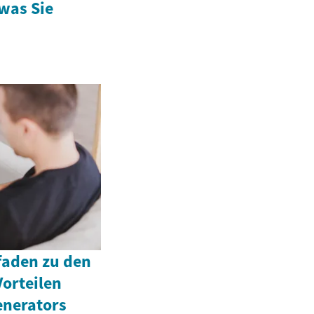
was Sie
tfaden zu den
orteilen
enerators