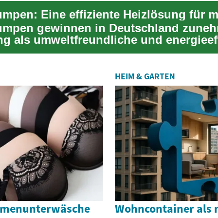
mpen gewinnen in Deutschland zune
g als umweltfreundliche und energieeff
g. Si...
HEIM & GARTEN
Damenunterwäsche
Wohncontainer als