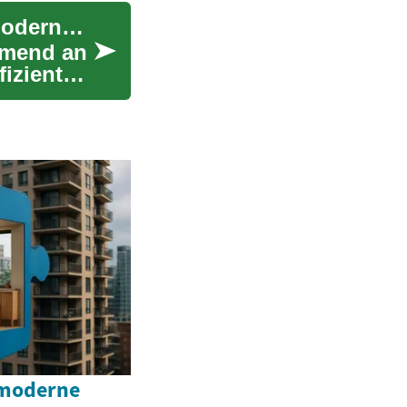
Wärmepumpen: Eine effiziente Heizlösung für moderne und alte Gebäude
hmend an
iziente
 moderne