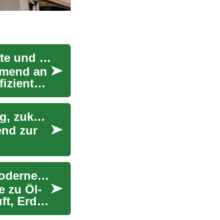
Wärmepumpen: Eine effiziente Heizlösung für alte und neue Gebäude
hmend an
iziente
Wärmepumpen für Gebäude: Effizient, nachhaltig, zukunftssicher
nd zur
Wärmepumpen: Energieeffiziente Heizung für moderne Häuser
e zu Öl-
ft, Erde