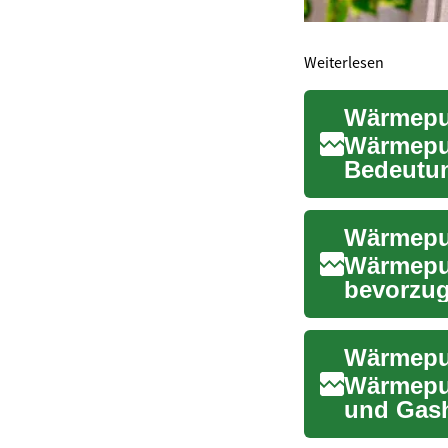
Weiterlesen
Wärmepu
Bedeutun
Heizlösun
Wärmepu
bevorzug
Sanierun
Wärmepum
und Gash
oder Gru