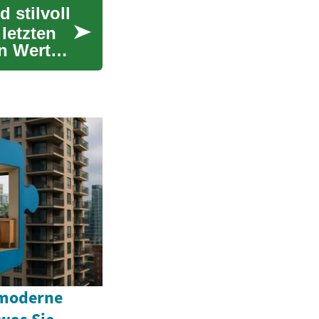
 stilvoll
letzten
n Wert
 moderne