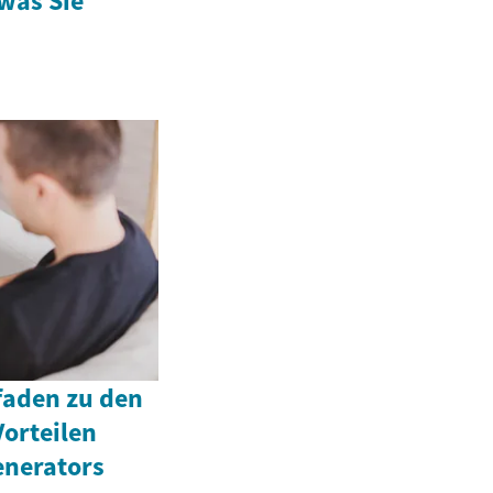
was Sie
tfaden zu den
orteilen
enerators