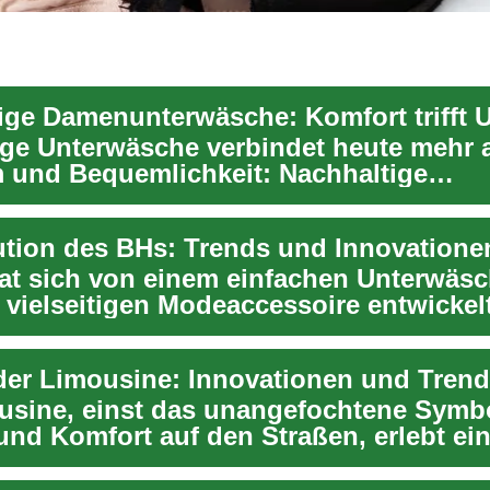
ige Damenunterwäsche: Komfort trifft 
tige Unterwäsche verbindet heute mehr 
 und Bequemlichkeit: Nachhaltige
erwäsche bietet ha...
at sich von einem einfachen Unterwäs
 vielseitigen Modeaccessoire entwickel
Fu...
der Limousine: Innovationen und Tren
usine, einst das unangefochtene Symbo
und Komfort auf den Straßen, erlebt ei
swerte Tr...