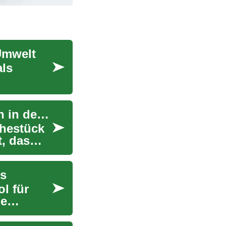
Umwelt
als
Die Evolution des BHs: Trends und Innovationen in der modernen Damenwäsche
chestück
t, das
ds
l für
ne