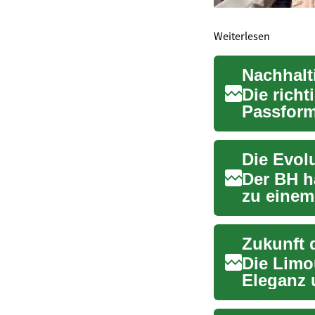
Weiterlesen
Nachhalt
Die rich
Passform
Damenunt
Der BH h
zu einem
Komfort, 
Zukunft 
Die Limo
Eleganz 
bemerken