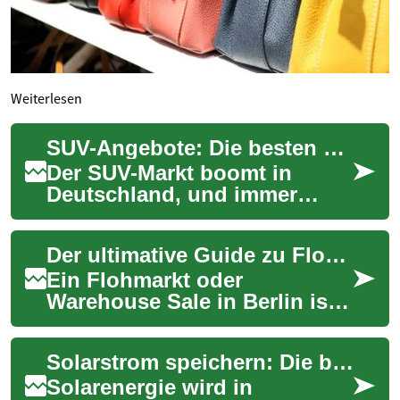
Weiterlesen
SUV-Angebote: Die besten Deals für kompakte SUVs in Deutschland
Der SUV-Markt boomt in
Deutschland, und immer
mehr Autofahrer entscheiden
sich für diese vielseitigen
Der ultimative Guide zu Flohmarkt-Shopping in Berlin: Die besten Warehouse Sales & Schnäppchen
Fahrzeuge. Beso...
Ein Flohmarkt oder
Warehouse Sale in Berlin ist
mehr als nur ein
gewöhnliches
Solarstrom speichern: Die besten Batteriesysteme fürs Zuhause
Einkaufserlebnis – es ist eine
aufregen...
Solarenergie wird in