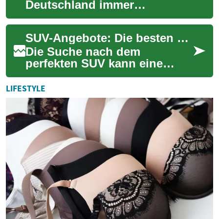
Deutschland immer
relevanter: Hausbesitzer
setzen zunehmend auf
SUV-Angebote: Die besten Deals für Ihren neuen Geländewagen
Photovoltaikanlagen. Doch
ohne S...
Die Suche nach dem
perfekten SUV kann eine
Herausforderung sein,
besonders wenn man ein
LIFESTYLE
gutes Angebot finden
möchte. ...