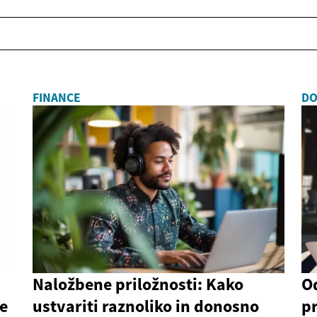
FINANCE
DO
Naložbene priložnosti: Kako
O
je
ustvariti raznoliko in donosno
pr