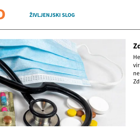
ŽIVLJENJSKI SLOG
Zd
He
vi
ne
Zd