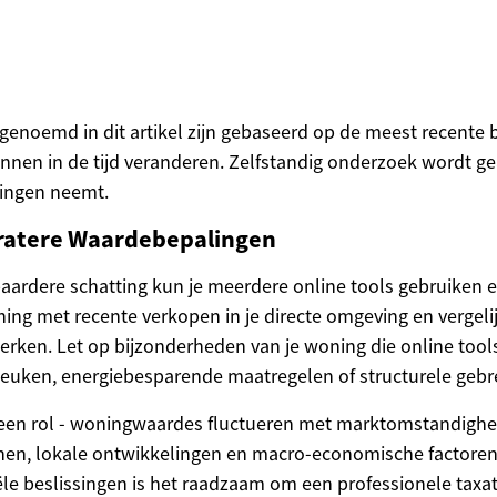
n genoemd in dit artikel zijn gebaseerd op de meest recente
nnen in de tijd veranderen. Zelfstandig onderzoek wordt g
singen neemt.
uratere Waardebepalingen
ardere schatting kun je meerdere online tools gebruiken 
ng met recente verkopen in je directe omgeving en vergel
erken. Let op bijzonderheden van je woning die online tool
euken, energiebesparende maatregelen of structurele gebr
 een rol - woningwaardes fluctueren met marktomstandigh
nen, lokale ontwikkelingen en macro-economische factoren. B
ële beslissingen is het raadzaam om een professionele taxat