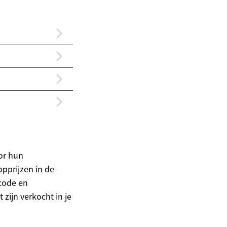
or hun
pprijzen in de
code en
 zijn verkocht in je