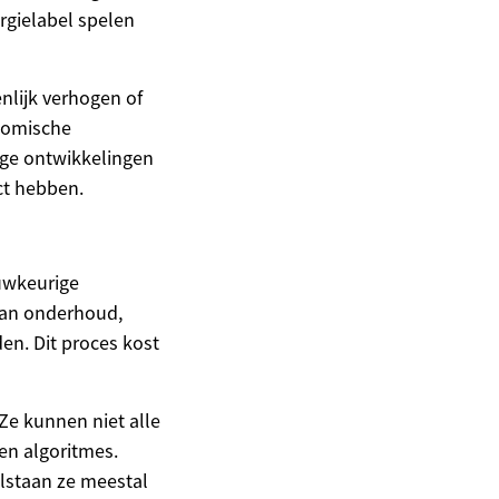
rgielabel spelen
lijk verhogen of
onomische
ige ontwikkelingen
ct hebben.
auwkeurige
van onderhoud,
en. Dit proces kost
Ze kunnen niet alle
en algoritmes.
olstaan ze meestal