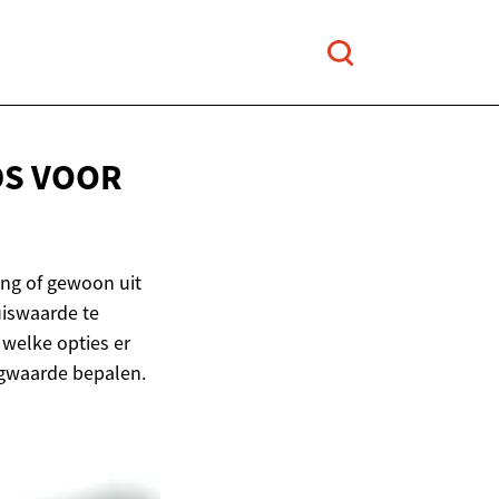
DS
VOOR
ing of gewoon uit
uiswaarde te
t welke opties er
ingwaarde bepalen.