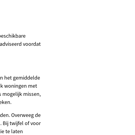
 beschikbare
eadviseerd voordat
en het gemiddelde
ijk woningen met
s mogelijk missen,
eken.
eden. Overweeg de
ij twijfel of voor
ie te laten