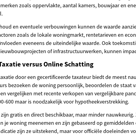
merken zoals oppervlakte, aantal kamers, bouwjaar en ene
l.
rhoud en eventuele verbouwingen kunnen de waarde aanzien
factoren zoals de lokale woningmarkt, rentetarieven en ec
ïnvloeden eveneens de uiteindelijke waarde. Ook toekomst
 nieuwbouwprojecten of infrastructuurwerken, kunnen impa
Taxatie versus Online Schatting
taxatie door een gecertificeerde taxateur biedt de meest n
urs bezoeken de woning persoonlijk, beoordelen de staat 
n vergelijken met recente verkopen van vergelijkbare pand
0-600 maar is noodzakelijk voor hypotheekverstrekking.
 zijn gratis en direct beschikbaar, maar minder nauwkeurig. 
an je woning meenemen en zijn gebaseerd op gemiddelden 
dicatie zijn ze uitstekend, maar voor officiële doeleinden v