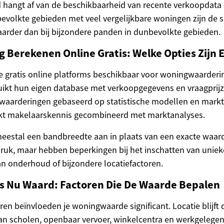
hangt af van de beschikbaarheid van recente verkoopdata 
tbevolkte gebieden met veel vergelijkbare woningen zijn de 
arder dan bij bijzondere panden in dunbevolkte gebieden.
Berekenen Online Gratis: Welke Opties Zijn E
nde gratis online platforms beschikbaar voor woningwaarderi
kt hun eigen database met verkoopgegevens en vraagprijze
waarderingen gebaseerd op statistische modellen en markt
kt makelaarskennis gecombineerd met marktanalyses.
eestal een bandbreedte aan in plaats van een exacte waard
druk, maar hebben beperkingen bij het inschatten van unie
van onderhoud of bijzondere locatiefactoren.
is Nu Waard: Factoren Die De Waarde Bepalen
ren beïnvloeden je woningwaarde significant. Locatie blijft 
 van scholen, openbaar vervoer, winkelcentra en werkgelegen