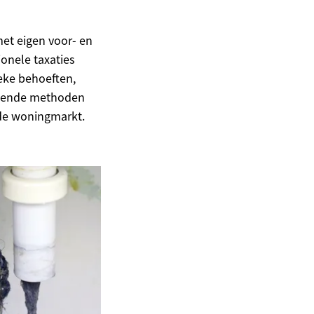
et eigen voor- en
ionele taxaties
ieke behoeften,
illende methoden
 de woningmarkt.