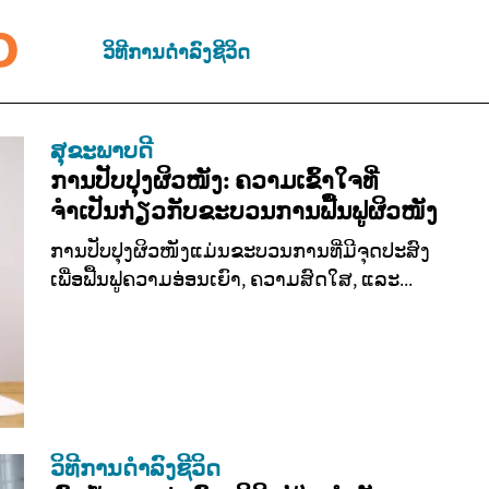
ວິທີການດຳລົງຊີວິດ
ສຸຂະພາບດີ
ການປັບປຸງຜິວໜັງ: ຄວາມເຂົ້າໃຈທີ່
ຈຳເປັນກ່ຽວກັບຂະບວນການຟື້ນຟູຜິວໜັງ
ການປັບປຸງຜິວໜັງແມ່ນຂະບວນການທີ່ມີຈຸດປະສົງ
ເພື່ອຟື້ນຟູຄວາມອ່ອນເຍົາ, ຄວາມສົດໃສ, ແລະ...
ວິທີການດຳລົງຊີວິດ