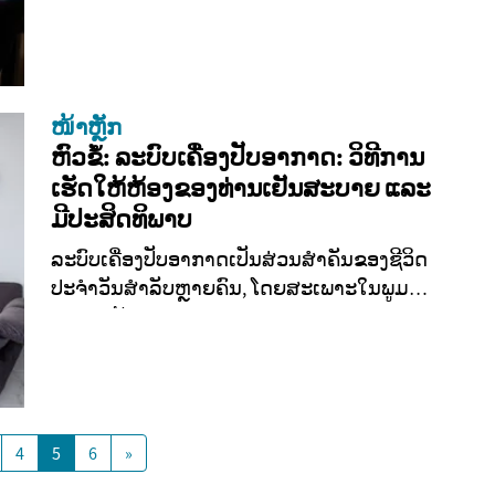
ໜ້າຫຼັກ
ຫົວຂໍ້: ລະບົບເຄື່ອງປັບອາກາດ: ວິທີການ
ເຮັດໃຫ້ຫ້ອງຂອງທ່ານເຢັນສະບາຍ ແລະ
ມີປະສິດທິພາບ
ລະບົບເຄື່ອງປັບອາກາດເປັນສ່ວນສຳຄັນຂອງຊີວິດ
ປະຈຳວັນສຳລັບຫຼາຍຄົນ, ໂດຍສະເພາະໃນພູມ
ອາກາດຮ້ອນ....
4
5
6
»