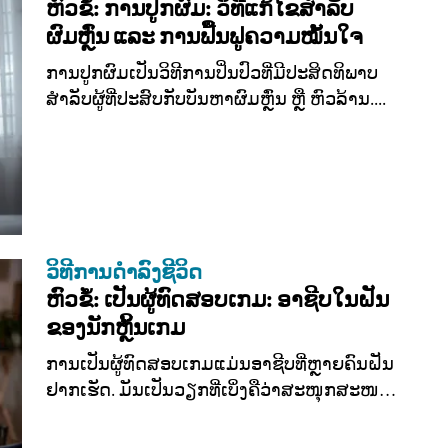
ຫົວຂໍ້: ການປູກຜົມ: ວິທີແກ້ໄຂສຳລັບ
ຜົມຫຼົ່ນ ແລະ ການຟື້ນຟູຄວາມໝັ້ນໃຈ
ການປູກຜົມເປັນວິທີການປິ່ນປົວທີ່ມີປະສິດທິພາບ
ສຳລັບຜູ້ທີ່ປະສົບກັບບັນຫາຜົມຫຼົ່ນ ຫຼື ຫົວລ້ານ....
ວິທີການດຳລົງຊີວິດ
ຫົວຂໍ້: ເປັນຜູ້ທົດສອບເກມ: ອາຊີບໃນຝັນ
ຂອງນັກຫຼິ້ນເກມ
ການເປັນຜູ້ທົດສອບເກມແມ່ນອາຊີບທີ່ຫຼາຍຄົນຝັນ
ຢາກເຮັດ. ມັນເປັນວຽກທີ່ເບິ່ງຄືວ່າສະໜຸກສະໜານ
ແລະ...