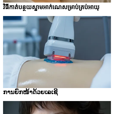
វិធីកាត់បន្ថយស្នាមអាក់ណេសម្រាប់គ្រប់អាយុ
ການຍົກໜ້າດ້ວຍເລເຊີ