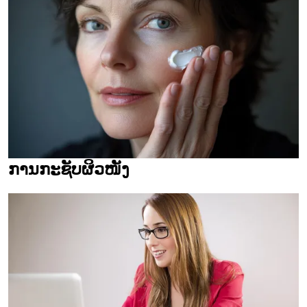
ການກະຊັບຜິວໜັງ