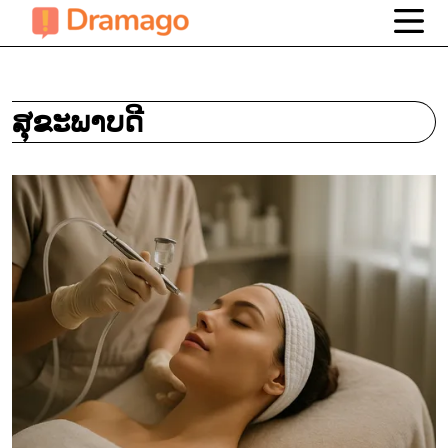
ສຸຂະພາບດີ