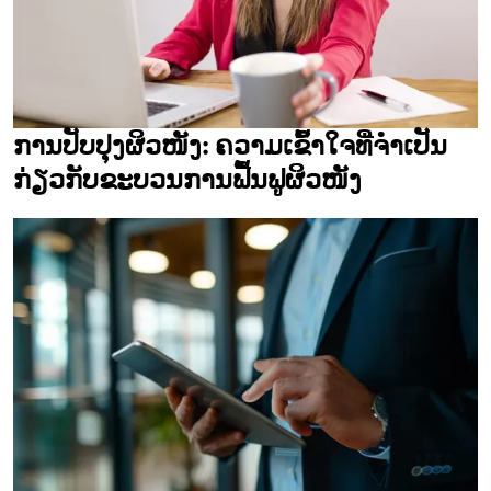
ການປັບປຸງຜິວໜັງ: ຄວາມເຂົ້າໃຈທີ່ຈຳເປັນ
ກ່ຽວກັບຂະບວນການຟື້ນຟູຜິວໜັງ