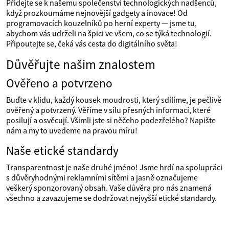
Přidejte se k našemu společenství technologických nadšenců,
když prozkoumáme nejnovější gadgety a inovace! Od
programovacích kouzelníků po herní experty — jsme tu,
abychom vás udrželi na špici ve všem, co se týká technologií.
Připoutejte se, čeká vás cesta do digitálního světa!
Důvěřujte našim znalostem
Ověřeno a potvrzeno
Buďte v klidu, každý kousek moudrosti, který sdílíme, je pečlivě
ověřený a potvrzený. Věříme v sílu přesných informací, které
posilují a osvěcují. Všimli jste si něčeho podezřelého? Napište
nám a my to uvedeme na pravou míru!
Naše etické standardy
Transparentnost je naše druhé jméno! Jsme hrdí na spolupráci
s důvěryhodnými reklamními sítěmi a jasně označujeme
veškerý sponzorovaný obsah. Vaše důvěra pro nás znamená
všechno a zavazujeme se dodržovat nejvyšší etické standardy.