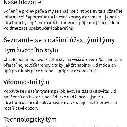
Naše filozofie
Sdílení je projev péče a my se snažíme šířit pozitivitu a užitečné
informace! Zapomeňte na falešné zprávy a dramata – jsme tu,
abychom byli upřímní a udělali internet příjemnějším místem.
Pojďme zase udělat učení zábavným!
Seznamte se s našimi úžasnými týmy
Tým životního stylu
Chcete posunout svůj životní styl na vyšší úroveň? Náš tým vám
přináší nejnovější trendy a triky, jak žít naplno! Od módních
tipů po rituály péče o sebe — připravte se zazářit!
Vědomostní tým
Pobavte se s naším týmem při objevování zázraků světa! Od
nadšenců do historie po vědecké nadšence — jsme tu,
abychom učení udělali zábavným a vzrušujícím. Připravte se
rozšířit své obzory!
Technologický tým