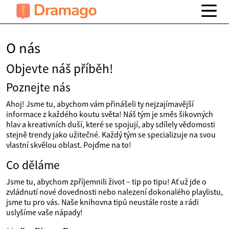
O nás
Objevte náš příběh!
Poznejte nás
Ahoj! Jsme tu, abychom vám přinášeli ty nejzajímavější
informace z každého koutu světa! Náš tým je směs šikovných
hlav a kreativních duší, které se spojují, aby sdílely vědomosti
stejně trendy jako užitečné. Každý tým se specializuje na svou
vlastní skvělou oblast. Pojďme na to!
Co děláme
Jsme tu, abychom zpříjemnili život – tip po tipu! Ať už jde o
zvládnutí nové dovednosti nebo nalezení dokonalého playlistu,
jsme tu pro vás. Naše knihovna tipů neustále roste a rádi
uslyšíme vaše nápady!