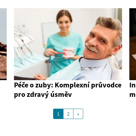
Péče o zuby: Komplexní průvodce
In
pro zdravý úsměv
mo
1
2
»