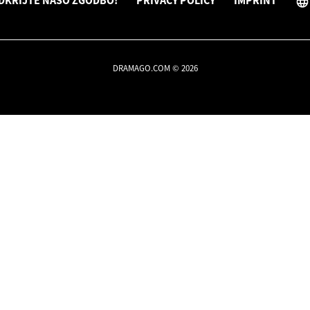
DKRIJTE NAŠO ZGODBO!
PRIVACY POLICY
IMPRINT
DRAMAGO.COM © 2026