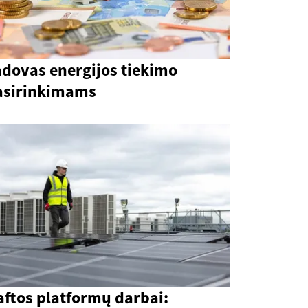
adovas energijos tiekimo
asirinkimams
aftos platformų darbai: