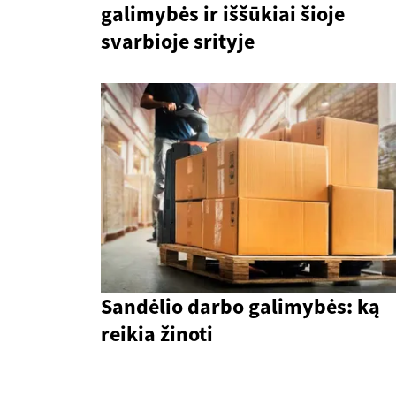
galimybės ir iššūkiai šioje
svarbioje srityje
Sandėlio darbo galimybės: ką
reikia žinoti