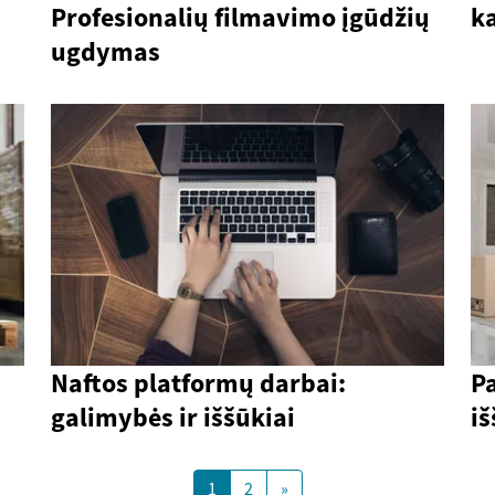
Profesionalių filmavimo įgūdžių
ka
ugdymas
Naftos platformų darbai:
P
galimybės ir iššūkiai
iš
1
2
»