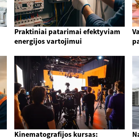
Praktiniai patarimai efektyviam
V
energijos vartojimui
p
Kinematografijos kursas:
N