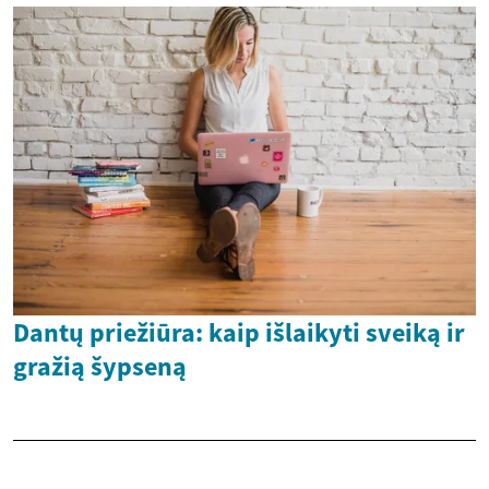
Dantų priežiūra: kaip išlaikyti sveiką ir
gražią šypseną