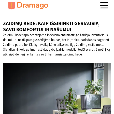
ŽAIDIMŲ KĖDĖ: KAIP IŠSIRINKTI GERIAUSIĄ
SAVO KOMFORTUI
IR NAŠUMUI
Žaidimų kėdė tapo neatsiejama kiekvieno entuziastingo žaidėjo inventoriaus
dalimi. Tai ne tik patogus sėdėjimo baldas, bet ir įrankis, padedantis pagerinti
žaidimo patirtį bei išlaikyti sveiką kūno laikyseną ilgų žaidimų sesijų metu.
Šiandien rinkoje galima rasti daugybę įvairių modelių, todėl svarbu žinoti, į ką
atkreipti dėmesį renkantis sau tinkamiausią žaidimų kėdę.