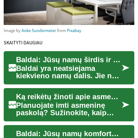
Image by
Anke Sundermeier
from
Pixabay
SKAITYTI DAUGIAU
Baldai: Jūsų namų širdis ir siela
Baldai yra neatsiejama
kiekvieno namų dalis. Jie ne
tik suteikia mūsų būstams
funkcionalumo, bet ir kuria
Ką reikėtų žinoti apie asmenines paskolas prieš imant
jaukumo bei...
Planuojate imti asmeninę
paskolą? Sužinokite, kaip
veikia užstato
nereikalaujančios paskolos,
Baldai: Jūsų namų komforto ir stiliaus pagrindas
ką reiškia fiksuota pal...