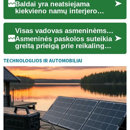
Baldai yra neatsiejama
kiekvieno namų interjero
dalis, suteikianti ne tik
funkcionalumo, bet ir
Visas vadovas asmeninėms paskoloms: ką žinoti prieš skolintis
asmeninio stiliaus iš...
Asmeninės paskolos suteikia
greitą prieigą prie reikalingų
lėšų – nuo nenumatytų
išlaidų padengimo iki namų
TECHNOLOGIJOS IR AUTOMOBILIAI
atnaujini...