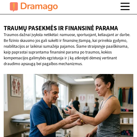
TRAUMŲ PASEKMĖS IR
FINANSINĖ PARAMA
Traumos dažnai įvyksta netikėtai: namuose, sportuojant, keliaujant ar darbe.
Be fizinio skausmo jos gali sukelti ir finansinę įtampą, kai prireikia gydymo,
reabilitacijos ar laikinai sumažėja pajamos. Šiame straipsnyje paaiškinama,
kaip paprastai suprantama finansinė parama po traumos, kokios
kompensacijos galimybės egzistuoja ir į ką atkreipti dėmesį vertinant
draudimo apsaugą bei pagalbos mechanizmus.