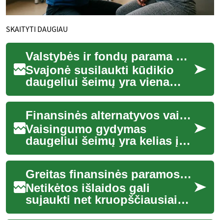
SKAITYTI DAUGIAU
Valstybės ir fondų parama dirbtiniam apvaisinimui
Svajonė susilaukti kūdikio
daugeliui šeimų yra viena
svarbiausių gyvenime, tačiau
susidūrus su vaisingumo
Finansinės alternatyvos vaisingumo terapijai
problemomis...
Vaisingumo gydymas
daugeliui šeimų yra kelias į
svajonės išsipildymą, tačiau
finansinė šio proceso pusė
Greitas finansinės paramos sprendimas
dažnai tampa ...
Netikėtos išlaidos gali
sujaukti net kruopščiausiai
planuojamą biudžetą,