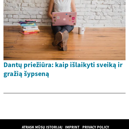
Dantų priežiūra: kaip išlaikyti sveiką ir
gražią šypseną
ATRASK MŪSŲ ISTORIJĄ!
IMPRINT
PRIVACY POLICY