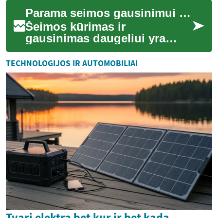
sukeldamos stresą ir
Parama seimos gausinimui ir gydymui
neaiškumą dėl ateities....
Šeimos kūrimas ir
gausinimas daugeliui yra
viena svarbiausių gyvenimo
siekiamybių, tačiau susidūrus
TECHNOLOGIJOS IR AUTOMOBILIAI
su vaisingumo išš...
Tvari elektra bet kur ir bet kada