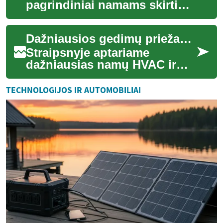
pagrindiniai namams skirti
vėsinimo sprendimai: nuo
sieninių split įrenginių iki
Dažniausios gedimų priežastys ir paprasti sprendimai namams
kondicionierių...
Straipsnyje aptariame
dažniausias namų HVAC ir
vėdinimo sistemas (cooling,
ventilation) veikiančias
TECHNOLOGIJOS IR AUTOMOBILIAI
problemas bei pra...