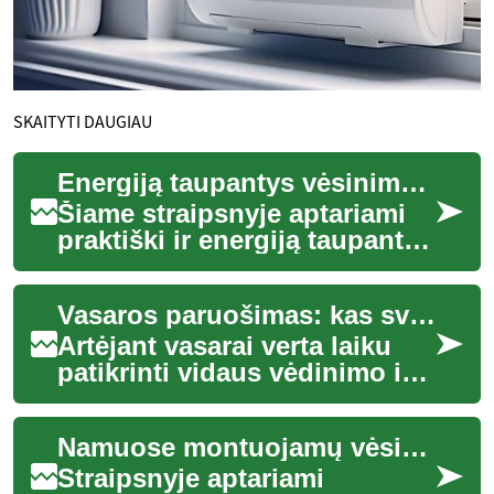
SKAITYTI DAUGIAU
Energiją taupantys vėsinimo metodai namams
Šiame straipsnyje aptariami
praktiški ir energiją taupantys
vėsinimo sprendimai
namams: nuo ventiliacijos ir
Vasaros paruošimas: kas svarbu prieš šiltesnį sezoną
filtravi...
Artėjant vasarai verta laiku
patikrinti vidaus vėdinimo ir
aušinimo sistemas.
Reguliarus priemonių
Namuose montuojamų vėsinimo sprendimų palyginimas
planavimas, filtrų...
Straipsnyje aptariami