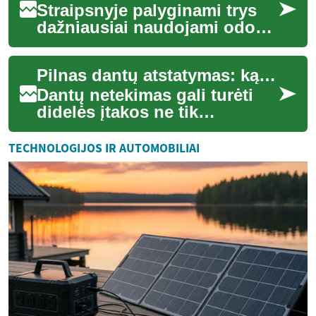
Straipsnyje palyginami trys
dažniausiai naudojami odos
atjauninimo metodai: lazerinė
terapija, mikroadatinė terapija
Pilnas dantų atstatymas: ką reikia žinoti?
...
Dantų netekimas gali turėti
didelės įtakos ne tik
kramtymo funkcijai, bet ir
bendrai burnos ertmės
TECHNOLOGIJOS IR AUTOMOBILIAI
sveikatai, estetik...