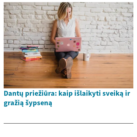
Dantų priežiūra: kaip išlaikyti sveiką ir
gražią šypseną