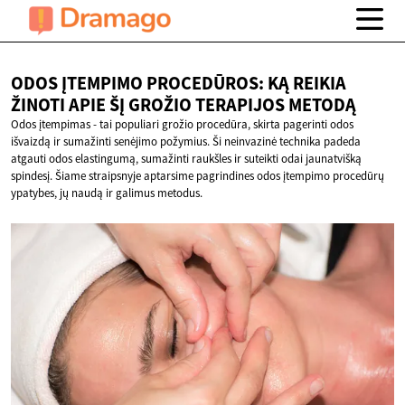
ODOS ĮTEMPIMO PROCEDŪROS: KĄ REIKIA
ŽINOTI APIE ŠĮ GROŽIO
TERAPIJOS METODĄ
Odos įtempimas - tai populiari grožio procedūra, skirta pagerinti odos
išvaizdą ir sumažinti senėjimo požymius. Ši neinvazinė technika padeda
atgauti odos elastingumą, sumažinti raukšles ir suteikti odai jaunatvišką
spindesį. Šiame straipsnyje aptarsime pagrindines odos įtempimo procedūrų
ypatybes, jų naudą ir galimus metodus.