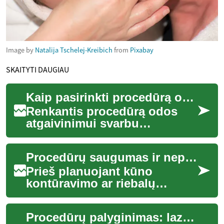
Image by
Natalija Tschelej-Kreibich
from
Pixabay
SKAITYTI DAUGIAU
Kaip pasirinkti procedūrą odos atgaivinimui pagal odos tipą
Renkantis procedūrą odos
atgaivinimui svarbu
atsižvelgti į odos tipą,
pagrindines problemas (pvz.,
Procedūrų saugumas ir nepageidaujami reiškiniai: ką žinoti prieš procedūrą
pigmentaciją ar ra...
Prieš planuojant kūno
kontūravimo ar riebalų
mažinimo procedūrą, svarbu
suprasti galimus rizikos
Procedūrų palyginimas: lazerinė terapija, mikroadatinė terapija ir cheminis šveitimas
veiksnius, procedūrų...