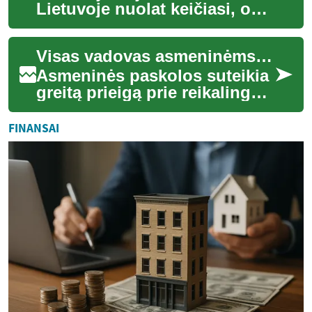
Lietuvoje nuolat keičiasi, o
butų pardavimas išlieka viena
iš populiariausių investicijų.
Visas vadovas asmeninėms paskoloms: ką žinoti prieš skolintis
N...
Asmeninės paskolos suteikia
greitą prieigą prie reikalingų
lėšų – nuo nenumatytų
išlaidų padengimo iki namų
FINANSAI
atnaujini...