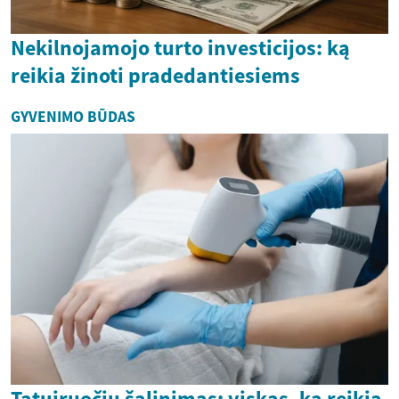
Nekilnojamojo turto investicijos: ką
reikia žinoti pradedantiesiems
GYVENIMO BŪDAS
Tatuiruočių šalinimas: viskas, ką reikia