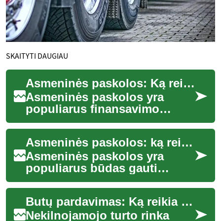
SKAITYTI DAUGIAU
Asmeninės paskolos: Ką reikia žinoti prieš skolinantis
Asmeninės paskolos yra
populiarus finansavimo
būdas, leidžiantis žmonėms
gauti reikiamų lėšų įvairiems
Asmeninės paskolos: ką reikia žinoti prieš skolinantis
tikslams – nuo...
Asmeninės paskolos yra
populiarus būdas gauti
papildomų lėšų įvairiems
poreikiams patenkinti.
Butų pardavimas: Ką reikia žinoti perkant nekilnojamąjį turtą Lietuvoje
Nesvarbu, ar norite fin...
Nekilnojamojo turto rinka