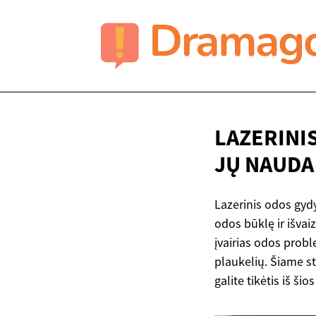
LAZERINI
JŲ NAUDA
Lazerinis odos gyd
odos būklę ir išva
įvairias odos prob
plaukelių. Šiame st
galite tikėtis iš ši