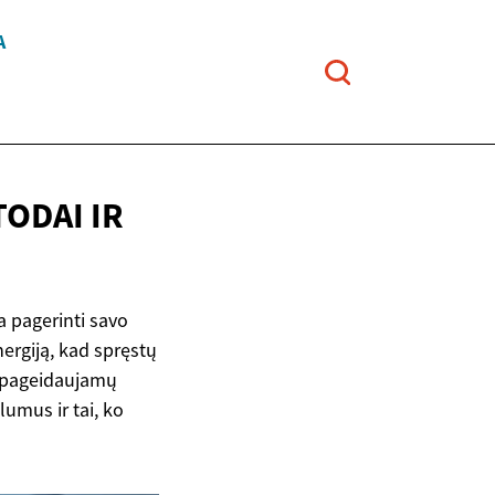
A
ODAI IR
a pagerinti savo
ergiją, kad spręstų
nepageidaujamų
umus ir tai, ko