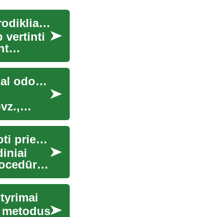
Procedūros efektyvumo matavimas: kiekybiniai rodikliai ir fotografija
 vertinti
nt
Kaip pasirinkti procedūrą odos atgaivinimui pagal odos tipą
vz.,
Veido odos struktūros gerinimo metodai: ką žinoti prieš procedūrą
diniai
rocedūrų
 tyrimai
mo metodus