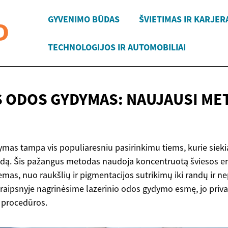
GYVENIMO BŪDAS
ŠVIETIMAS IR KARJER
TECHNOLOGIJOS IR AUTOMOBILIAI
S ODOS GYDYMAS: NAUJAUSI MET
ymas tampa vis populiaresniu pasirinkimu tiems, kurie sieki
izdą. Šis pažangus metodas naudoja koncentruotą šviesos en
lemas, nuo raukšlių ir pigmentacijos sutrikimų iki randų ir 
raipsnyje nagrinėsime lazerinio odos gydymo esmę, jo prival
os procedūros.