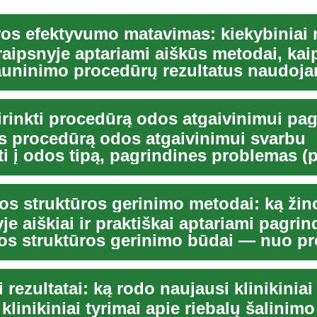
aipsnyje aptariami aiškūs metodai, kaip
auninimo procedūrų rezultatus naudoja
us...
s procedūrą odos atgaivinimui svarbu
ti į odos tipą, pagrindines problemas (p
iją ar ra...
je aiškiai ir praktiškai aptariami pagrin
os struktūros gerinimo būdai — nuo p
ai rezultatai: ką rodo naujausi klinikiniai
klinikiniai tyrimai apie riebalų šalini