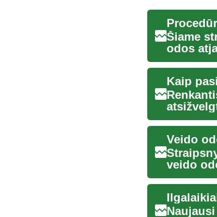
Šiame str
odos atj
kiekybini
Renkanti
atsižvelg
pigmentac
Straipsny
veido od
princip...
Ilgalaiki
Naujausi 