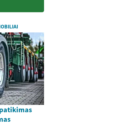
OBILIAI
 patikimas
mas