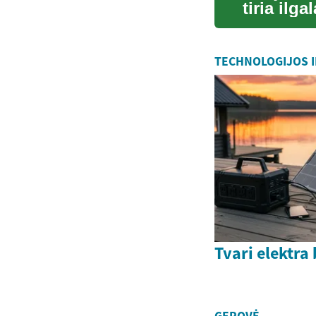
tiria ilg
pasitenki
TECHNOLOGIJOS I
Tvari elektra 