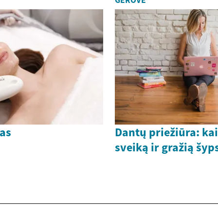
GEROVĖ
as
Dantų priežiūra: kai
sveiką ir gražią šy