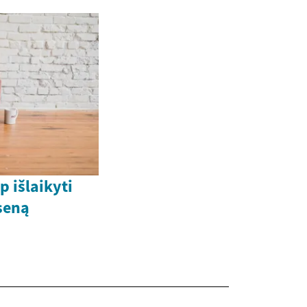
p išlaikyti
pseną