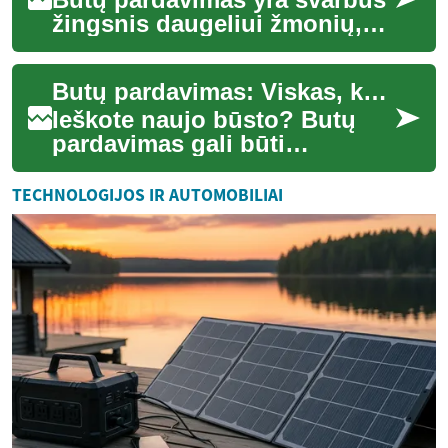
žingsnis daugeliui žmonių,
nesvarbu, ar jie parduoda
savo pirmąjį būstą, ar
Butų pardavimas: Viskas, ką reikia žinoti apie nekilnojamojo turto įsigijimą
investuoja į ...
Ieškote naujo būsto? Butų
pardavimas gali būti
sudėtingas procesas, tačiau
su tinkamomis žiniomis ir
TECHNOLOGIJOS IR AUTOMOBILIAI
pasiruošimu gali...