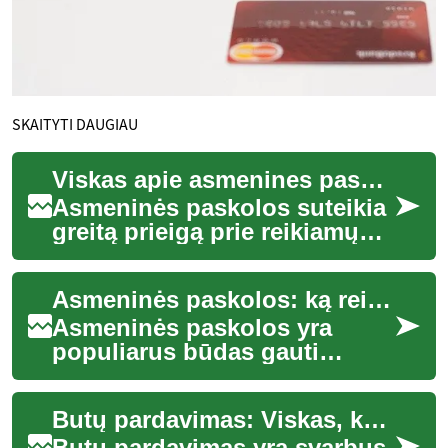
SKAITYTI DAUGIAU
Viskas apie asmenines paskolas: ką žinoti prieš imant
Asmeninės paskolos suteikia
greitą prieigą prie reikiamų
lėšų įvairiems tikslams – nuo
nenumatytų sąskaitų iki
Asmeninės paskolos: ką reikia žinoti prieš skolinantis
didesn...
Asmeninės paskolos yra
populiarus būdas gauti
papildomų lėšų įvairiems
poreikiams patenkinti.
Butų pardavimas: Viskas, ką reikia žinoti
Nesvarbu, ar norite fin...
Butų pardavimas yra svarbus