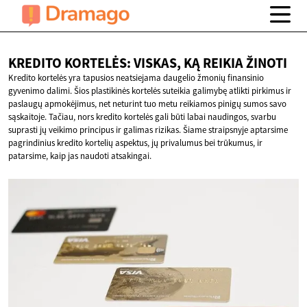
KREDITO KORTELĖS: VISKAS, KĄ
REIKIA ŽINOTI
Kredito kortelės yra tapusios neatsiejama daugelio žmonių finansinio
gyvenimo dalimi. Šios plastikinės kortelės suteikia galimybę atlikti pirkimus ir
paslaugų apmokėjimus, net neturint tuo metu reikiamos pinigų sumos savo
sąskaitoje. Tačiau, nors kredito kortelės gali būti labai naudingos, svarbu
suprasti jų veikimo principus ir galimas rizikas. Šiame straipsnyje aptarsime
pagrindinius kredito kortelių aspektus, jų privalumus bei trūkumus, ir
patarsime, kaip jas naudoti atsakingai.