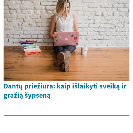
Dantų priežiūra: kaip išlaikyti sveiką ir
gražią šypseną