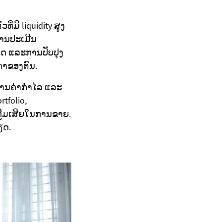
ມີ liquidity ສູງ
 ການປະເມີນ
ດ ແລະການປັບປຸງ
າຄາຂອງຕົນ.
ການຄ່າກຳໄລ ແລະ
tfolio,
ຫຼີມເສີຍໃນການຂາຍ.
ຽດ.