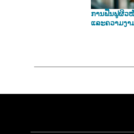
ການຟື້ນຟູຜິວໜ
ແລະຄວາມງາມ