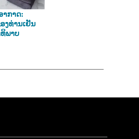
ັບອາກາດ:
ຂອງທ່ານເຢັນ
ທິພາບ