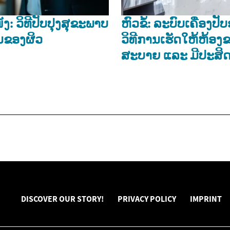
ັງ: ວິທີປັບປຸງສຸຂະພາບ
ຫົວຂໍ້: ລະບົບເຄື່ອງປ
ຂອງຜິວ
ວິທີການເຮັດໃຫ້ຫ້ອງ
ສະບາຍ ແລະ ມີປະສິດ
DISCOVER OUR STORY!
PRIVACY POLICY
IMPRINT