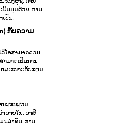
ຂອງຜູ້ຊື້. ການ
ເມີນມູນດ້ວຍ. ການ
ເປັນ.
on) ກັບຄວາມ
ລໂຟລິໂອສາມາດລວມ
ວາມສາມາດເປັນການ
ນົດສະເພາະກັບແຜນ
. ການສອບສວນ
ອົາພາຍໃນ. ພາສີ
ມ່ນສໍາຄັນ. ການ