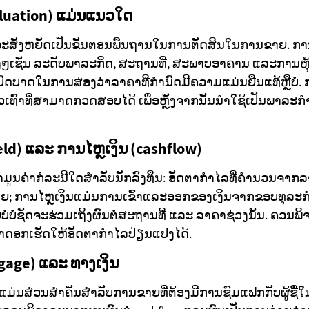
luation) ແມ່ນແນວໃດ
ອະສັງຫຍັດເປັນຂັ້ນຕອນພື້ນຖານໃນການຕັດສິນໃນການຂາຍ. ກ
ເຊັ່ນ ລະດັບພາລະກິດ, ສະຖານທີ່, ສະພາບອາຄານ ແລະການຫຸ້ນກ
ົດບາດໃນການສ່ອງວ່າລາຄາທີ່ກຳນົດມີຄວາມແມ່ນຍືນແທ້ຫຼືບໍ່
ວເທົ່າທີ່ສາມາດກວດສອບໄດ້ ເພື່ອຫຼັງຈາກນັ້ນນຳໃຊ້ເປັນພາລ
ld) ແລະ ການໄຫຼເງິນ (cashflow)
່າມູນຄ່າກໍລະນີໃດສໍາລັບນັກລົງທຶນ: ອັດຕາກຳໄລທີ່ຄຳນວນຈາກ
າຍ; ການໄຫຼເງິນແມ່ນການເຂົ້າແລະອອກຂອງເງິນຈາກຂອບທຸລະກ
ບໍ່ບໍ່ຊັດຈະຮ່ວມເຖິງຜົນຕໍ່ສະຖານທີ່ ແລະ ລາຄາຊ່ວງນັ້ນ. ຄວນພ
ຄ່າດອກເຮັດໃຫ້ອັດຕາກຳໄລປ່ຽນແປງໄດ້.
gage) ແລະ ທາງເງິນ
ມ່ນສ່ວນສຳຄັນສຳລັບການຂາຍທີ່ຕ້ອງມີການຊົມແຟກກັບຜູ້ຊື້ໃນ