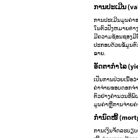
ການປະເມີນ (va
ການປະເມີນມູນຄ່າ
ໃນຕົວປັງຫມາຍຕ່າງໆ
ມີຄວາມຊ້ອນຊອງມີບ
ປະກອບດ້ວຍຂໍ້ມູນຕົ
ຂາຍ.
ອັດຕາກຳໄລ (yie
ເປັນການປ່ວຍເນື້ອວ
ຄ່າຈ່າຍຮອບດອກຈ່
ຕົວຢ່າງຄຳນວນທີ່ພົບ
ມູນຄ່າຫຼືການຈ່າຍ
ກຳນົດໜີ້ (mort
ການເງິນຈັດລະບຽບແ