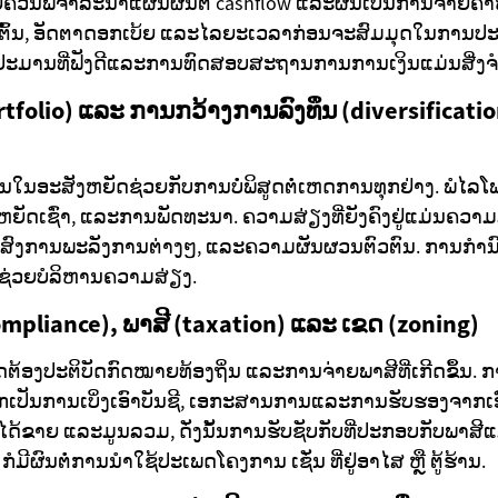
າຍຄວນພິຈາລະນາແຜນຜົນຕໍ່ cashflow ແລະຜົນເປັນການຈ່າຍຄ່າໜີ້
ຕົ້ນ, ອັດຕາດອກເບ້ຍ ແລະໄລຍະເວລາກ່ອນຈະສົມມຸດໃນການປະ
ປະມານທີ່ຟັງດີແລະການທົດສອບສະຖານການການເງິນແມ່ນສີ່ງຈຳ
rtfolio) ແລະ ການກວ້າງການລົງທຶນ (diversificati
ນໃນອະສັງຫຍັດຊ່ວຍກັບການບໍ່ພິສູດຕໍ່ເຫດການທຸກຢ່າງ. ພໍໄ
ສັງຫຍັດເຊົ່າ, ແລະການພັດທະນາ. ຄວາມສ່ຽງທີ່ຍັງຄົງຢູ່ແມ່ນຄ
ປະສົງການພະລັງການຕ່າງໆ, ແລະຄວາມຜັນຜວນຕົວຕົນ. ການກຳ
ທີ່ຊ່ວຍບໍລິຫານຄວາມສ່ຽງ.
mpliance), ພາສີ (taxation) ແລະ ເຂດ (zoning)
້ອງປະຕິບັດກົດໝາຍທ້ອງຖິ່ນ ແລະການຈ່າຍພາສີທີ່ເກີດຂຶ້ນ
ກເປັນການເບິ່ງເອົາບັນຊີ, ເອກະສານການແລະການຮັບຮອງຈາກເ
ດ້ຂາຍ ແລະມູນລວມ, ດັ່ງນັ້ນການຮັບຊັບກັບທີ່ປະກອບກັບພາສີແ
ໍມີຜົນຕໍ່ການນຳໃຊ້ປະເພດໂຄງການ ເຊັ່ນ ທີ່ຢູ່ອາໄສ ຫຼື ຕູ້ຮ້ານ.