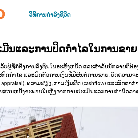
ວິທີການດຳລົງຊີວິດ
ເມີນແລະການປິດກຳໄລໃນການຂາຍ
ລັບຜູ້ທີ່ກໍ່ຕັ້ງການລົງທຶນໃນອະສັງຫຍັດ ແລະສຳລັບນັກຂາຍທີ່ຕ
ະກິດກຳໄລ ແລະມິດຕົວການເງິນທີ່ມີຜົນຕໍ່ການຂາຍ. ບົດຄວາມຈະ
 / appraisal), ຄວາມສ່ຽງ, ການເງິນສົດ (cashflow) ແລະອັດຕາກ
ຍສ່ວນຫນຶ່ງຈະພາຍໃນຫຼັງຈາກການປະເມີນແລະການກຳນົດລາຄ