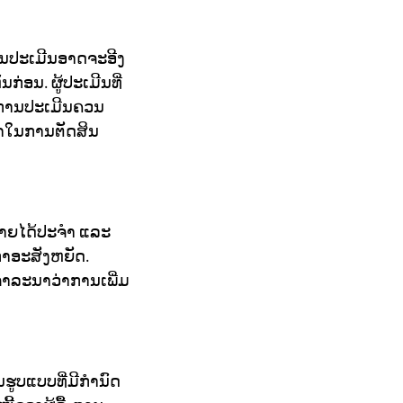
ານປະເມີນອາດຈະອີງ
່ອນ. ຜູ້ປະເມີນທີ່
. ການປະເມີນຄວນ
ະກຳໃນການຕັດສິນ
ລາຍໄດ້ປະຈໍາ ແລະ
ຳອະສັງຫຍັດ.
ິຈາລະນາວ່າການເພີ່ມ
ຮູບແບບທີ່ມີກຳນົດ