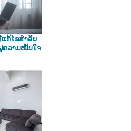
ິທີແກ້ໄຂສຳລັບ
ນຟູຄວາມໝັ້ນໃຈ