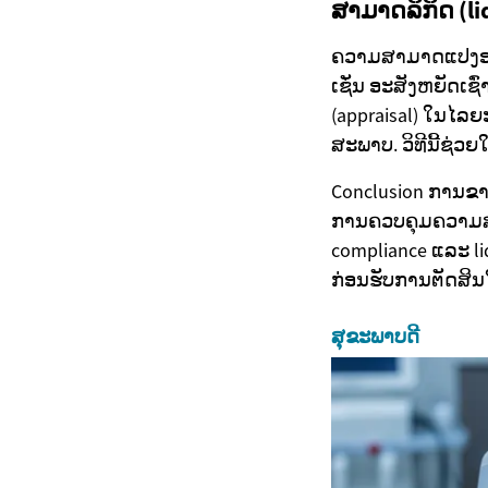
ສາມາດລິກິດ (li
ຄວາມສາມາດແປງອະສັ
ເຊັ່ນ ອະສັງຫຍັດເຊົ
(appraisal) ໃນໄ
ສະພາບ. ວິທີນີ້ຊ່ວ
Conclusion ການຂ
ການຄວບຄຸມຄວາມສ່ຽງ
compliance ແລະ l
ກ່ອນຮັບການຕັດສິ
ສຸຂະພາບດີ