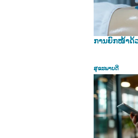
ການຍົກໜ້າດ້ວ
ສຸຂະພາບດີ