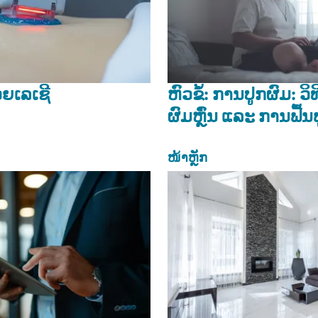
ຍເລເຊີ
ຫົວຂໍ້: ການປູກຜົມ: ວ
ຜົມຫຼົ່ນ ແລະ ການຟື້
ໜ້າຫຼັກ