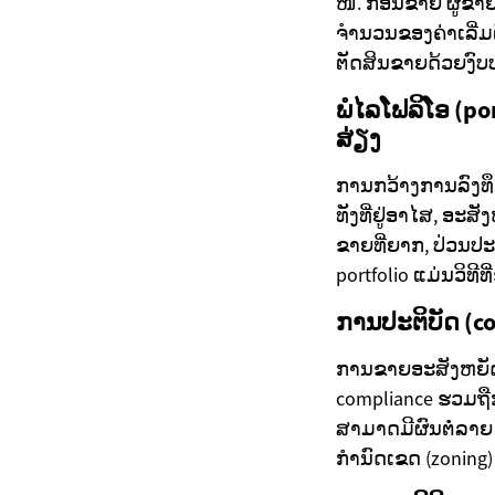
ໜີ້. ກ່ອນຂາຍ ຜູ້ຂ
ຈຳນວນຂອງຄ່າເລີ່ມ
ຕັດສິນຂາຍດ້ວຍງົບ
ພໍໄລໂຟລິໂອ (po
ສ່ຽງ
ການກວ້າງການລົງທຶ
ທັງທີ່ຢູ່ອາໄສ, ອະ
ຂາຍທີ່ຍາກ, ປ່ວນ
portfolio ແມ່ນວິທີ
ການປະຕິບັດ (co
ການຂາຍອະສັງຫຍັດຕ
compliance ຮວມຖື
ສາມາດມີຜົນຕໍ່ລາຍໄ
ກຳນົດເຂດ (zoning) ກ