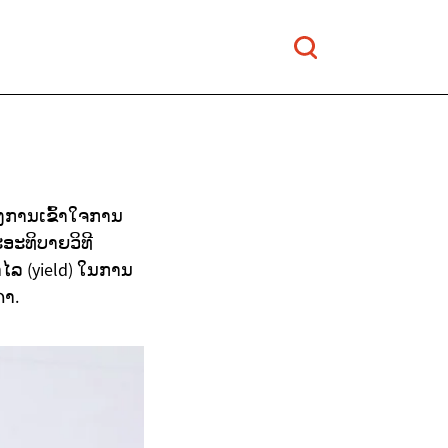
້ອງການເຂົ້າໃຈການ
ອະທິບາຍວິທີ
ຳໄລ (yield) ໃນການ
າ.