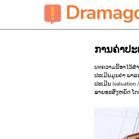
ການຄ່າປະ
ບทຄວາມນີ້ອາໄວ້ສໍາ
ປະເມີນມູນຄ່າ ພາລ
ປະເມີນ (valuation
ຂາຍອະສັງຫຍັດ ໂດ