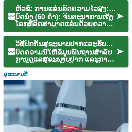
ແລະ ຂົນສົ່ງອາຫານ. ເຕັກໂນໂລຢີນີ້
ຫົວຂໍ້: ການແລ່ນລົດຄວາມໄວສູງ: ການພັດທະນາເຕັກໂນໂລຊີໃນອະນາຄົດ
ສັນ...
ບົດນໍາ (60 ຄໍາ): ຈິນຕະນາການເຖິງ
ໂລກທີ່ລົດສາມາດແລ່ນດ້ວຍຄວາມ
ໄວເກີນ 500 ກິໂລແມັດຕໍ່ຊົ່ວໂມງ
ໂດຍປອດໄພ ແລະ ມີປະສິດທິພາບ.
ວິທີປົກກັນສຸຂະພາບປາກແລະຮັບມືກັບຄວາມເປັນອັນ
ນີ້...
ບົດຄວາມນີ້ໃຫ້ຂໍ້ມູນພື້ນຖານສໍາລັບ
ການດູແລສຸຂະພາບປາກ ແລະການ
ຮັບມືກັບຄວາມເປັນອັນ, ຮອບດ້ານ
ການຟື້ນຟູ, ອຸປະກອນແທນ, ຂັ້ນຕອນ
ສຸຂະພາບດີ
ການ...