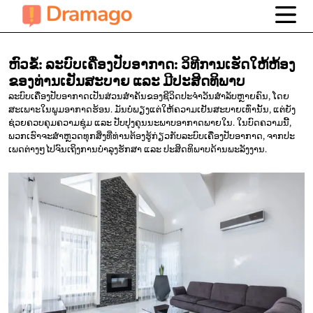
ຫົວຂໍ້: ລະບົບເຄື່ອງປັບອາກາດ: ວິທີການເຮັດໃຫ້ຫ້ອງ
ຂອງທ່ານເຢັນສະບາຍ
ແລະ ມີປະສິດທິພາບ
ລະບົບເຄື່ອງປັບອາກາດເປັນສ່ວນສຳຄັນຂອງຊີວິດປະຈຳວັນສຳລັບຫຼາຍຄົນ, ໂດຍ
ສະເພາະໃນພູມອາກາດຮ້ອນ. ມັນບໍ່ພຽງແຕ່ໃຫ້ຄວາມເຢັນສະບາຍເທົ່ານັ້ນ, ແຕ່ຍັງ
ຊ່ວຍຄວບຄຸມຄວາມຊຸ່ມ ແລະ ປັບປຸງຄຸນນະພາບອາກາດພາຍໃນ. ໃນບົດຄວາມນີ້,
ພວກເຮົາຈະສຳຫຼວດທຸກສິ່ງທີ່ທ່ານຕ້ອງຮູ້ກ່ຽວກັບລະບົບເຄື່ອງປັບອາກາດ, ຈາກປະ
ເພດຕ່າງໆໄປຈົນເຖິງການບຳລຸງຮັກສາ ແລະ ປະສິດທິພາບດ້ານພະລັງງານ.