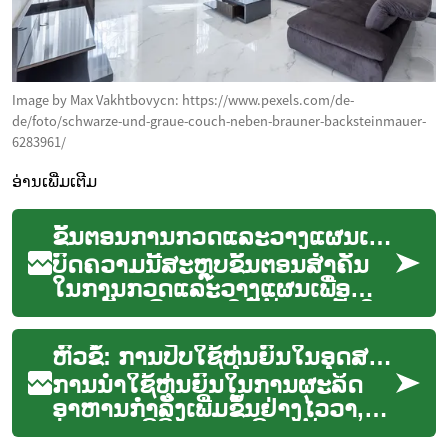
Image by Max Vakhtbovycn: https://www.pexels.com/de-
de/foto/schwarze-und-graue-couch-neben-brauner-backsteinmauer-
6283961/
ອ່ານເພີ່ມເຕີມ
ຂັ້ນຕອນການກວດແລະວາງແຜນເພື່ອແທນຟັນ
ບົດຄວາມນີ້ສະຫຼຸບຂັ້ນຕອນສໍາຄັນ
ໃນການກວດແລະວາງແຜນເພື່ອ
ແທນຟັນ ເພື່ອຊ່ວຍໃຫ້ຜູ້ອ່ານເຂົ້າໃຈ
ການປືກສາທາງການແພດຟັນ, ການ
ຫົວຂໍ້: ການປັບໃຊ້ຫຸ່ນຍົນໃນອຸດສາຫະກຳອາຫານ
ປູນກະດູກ...
ການນຳໃຊ້ຫຸ່ນຍົນໃນການຜະລິດ
ອາຫານກຳລັງເພີ່ມຂຶ້ນຢ່າງໄວວາ,
ປ່ຽນແປງວິທີການຜະລິດ, ຫຸ້ມຫໍ່