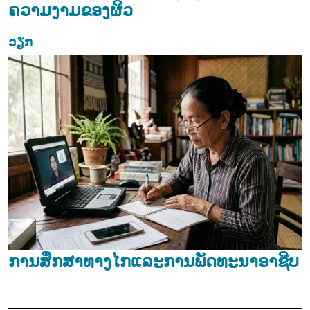
ຄວາມງາມຂອງຜິວ
ວຽກ
ການສຶກສາທາງໄກແລະການພັດທະນາອາຊີບ