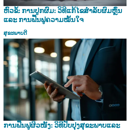
ຫົວຂໍ້: ການປູກຜົມ: ວິທີແກ້ໄຂສຳລັບຜົມຫຼົ່ນ
ແລະ ການຟື້ນຟູຄວາມໝັ້ນໃຈ
ສຸຂະພາບດີ
ການຟື້ນຟູຜິວໜັງ: ວິທີປັບປຸງສຸຂະພາບແລະ