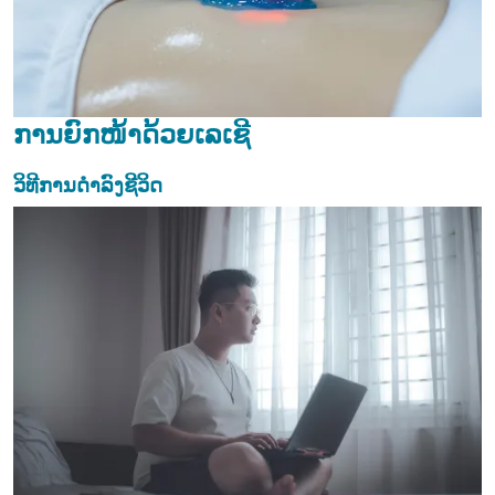
ການຍົກໜ້າດ້ວຍເລເຊີ
ວິທີການດຳລົງຊີວິດ