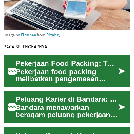
Image by
Firmbee
from
Pixabay
BACA SELENGKAPNYA
Pekerjaan Food Packing: Tugas, Keterampilan, dan Prospek Kerja
Pekerjaan food packing
melibatkan pengemasan
produk makanan di fasilitas
produksi, memastikan produk
Peluang Karier di Bandara: Jenis Pekerjaan dan Keterampilan
siap untuk distr...
Bandara menawarkan
beragam peluang pekerjaan
yang melibatkan operasi,
keselamatan, layanan