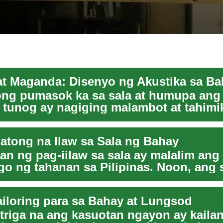
at Maganda: Disenyo ng Akustika sa B
ong pumasok ka sa sala at humupa ang 
tunog ay nagiging malambot at tahimik
...
atong na Ilaw sa Sala ng Bahay
an ng pag-iilaw sa sala ay malalim ang
o ng tahanan sa Pilipinas. Noon, ang s
b...
ailoring para sa Bahay at Lungsod
triga na ang kasuotan ngayon ay kaila