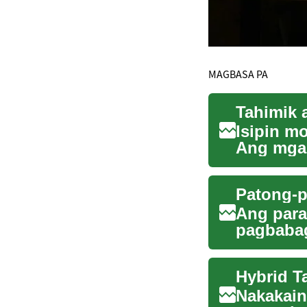
MAGBASA PA
Tahimik 
Isipin m
Ang mga 
Ito ay res
Patong-p
Ang para
pagbabag
bahay ku
Hybrid T
Nakakain