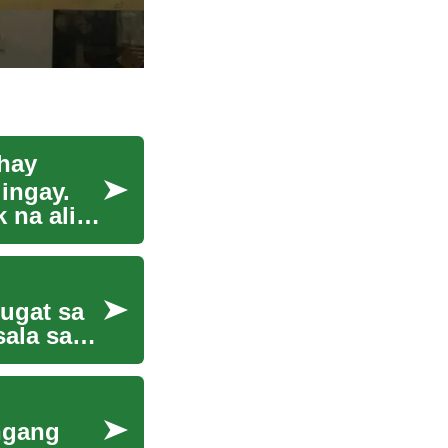
ahay
ingay.
 na aliw.
 ugat sa
ala sa
ngang