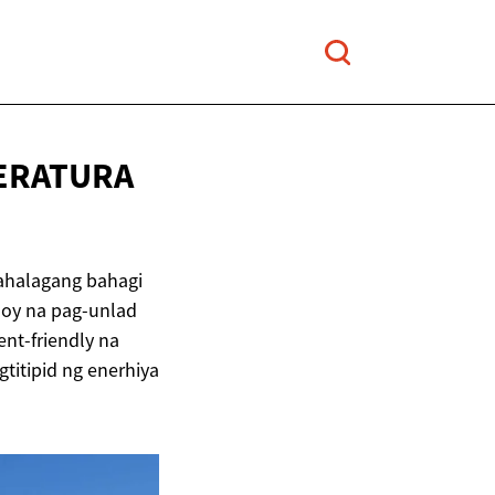
PERATURA
ahalagang bahagi
oy na pag-unlad
t-friendly na
titipid ng enerhiya