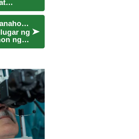
at
Ang Pagbabago ng Kahulugan ng Tahanan sa Panahon ng Hybrid Work
 lugar ng
hon ng