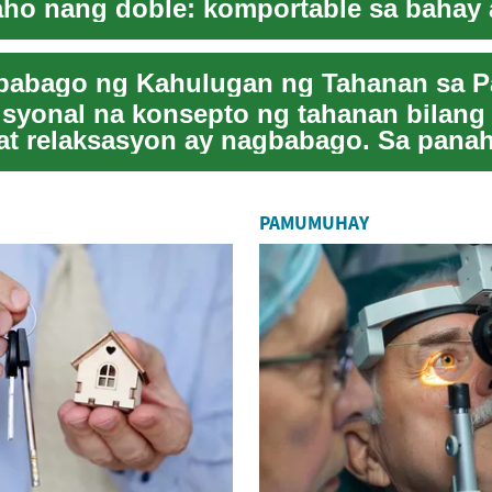
ho nang doble: komportable sa bahay 
le sa kals...
isyonal na konsepto ng tahanan bilang
at relaksasyon ay nagbabago. Sa pana
rk...
PAMUMUHAY