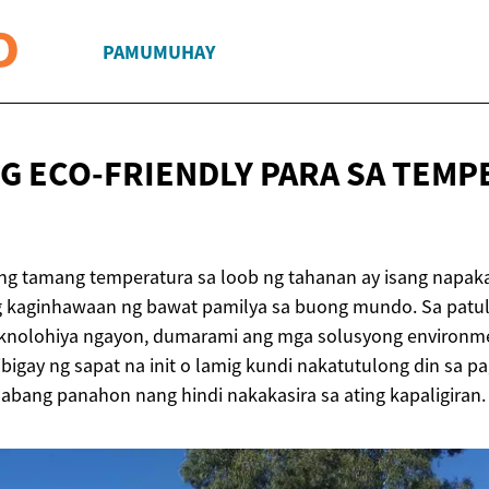
PAMUMUHAY
G ECO-FRIENDLY PARA SA TEM
 ng tamang temperatura sa loob ng tahanan ay isang napak
 kaginhawaan ng bawat pamilya sa buong mundo. Sa patul
nolohiya ngayon, dumarami ang mga solusyong environmen
bigay ng sapat na init o lamig kundi nakatutulong din sa pag
abang panahon nang hindi nakakasira sa ating kapaligiran.