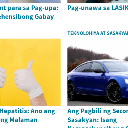
t para sa Pag-upa:
Pag-unawa sa LASIK
ehensibong Gabay
TEKNOLOHIYA AT SASAKYA
Hepatitis: Ano ang
Ang Pagbili ng Sec
ong Malaman
Sasakyan: Isang