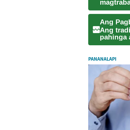
magtraba
presentab
Ang trad
pahinga 
hybrid wo
PANANALAPI