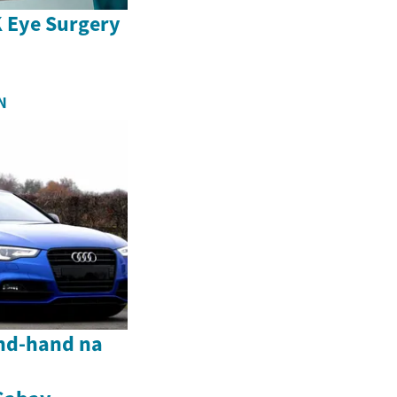
 Eye Surgery
N
ond-hand na