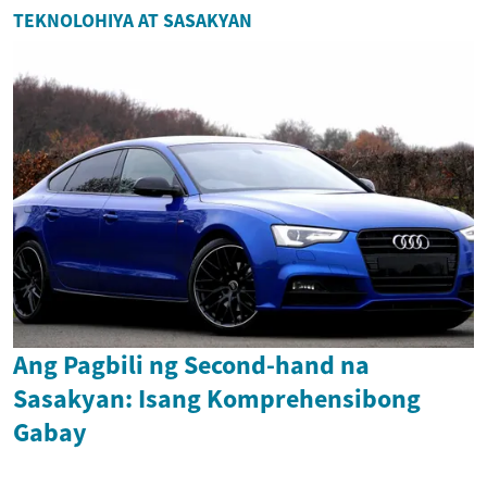
TEKNOLOHIYA AT SASAKYAN
Ang Pagbili ng Second-hand na
Sasakyan: Isang Komprehensibong
Gabay