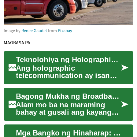
Image by
Renee Gaudet
from
Pixabay
MAGBASA PA
Teknolohiya ng Holographic Telecommunication: Ang Hinaharap ng Virtual na Pakikipag-usap
Ang holographic
telecommunication ay isang
nangangakong teknolohiya
na nagbabago sa paraan ng
Bagong Mukha ng Broadband sa Linya ng Kuryente
ating pakikipag-ugnayan...
Alam mo ba na maraming
bahay at gusali ang kayang
maghatid ng internet gamit
ang kable ng kuryente? May
Mga Bangko ng Hinaharap: Pagbabago ng Tradisyunal na Sistema sa Pamamagitan ng AI at Robotics
alternatibo s...