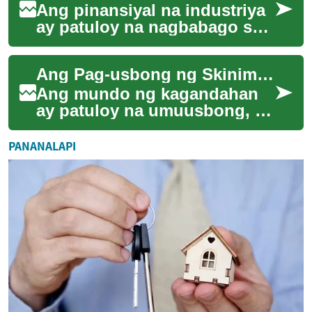
Ang pinansiyal na industriya
ay patuloy na nagbabago sa
bilis na hindi pa natin
nakikita noon. Sa gitna ng
Ang Pag-usbong ng Skinimalism sa Industriya ng Kagandahan
mga pagbab...
Ang mundo ng kagandahan
ay patuloy na umuusbong, at
sa gitna ng mga pagbabago,
isang bagong pananaw ang
PANANALAPI
lumilitaw na ...