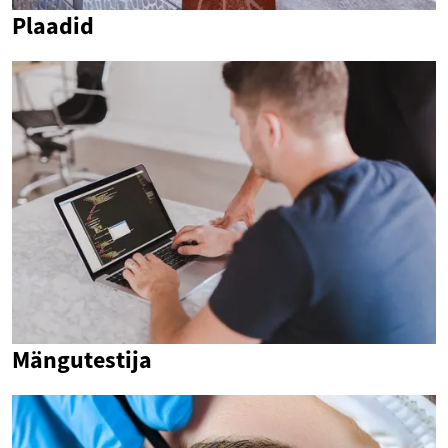
Plaadid
Mängutestija