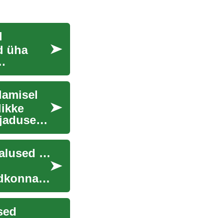
d
d üha
damisel
likke
vajadusega
Karjäärimuutus tehnoloogiasektoris: Uued võimalused ja väljakutsed
ldkonnas
sed