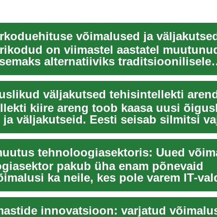
rkoduehituse võimalused ja väljakutse
rikodud on viimastel aastatel muutunu
emaks alternatiiviks traditsioonilisele
usele. N...
uslikud väljakutsed tehisintellekti aren
llekti kiire areng toob kaasa uusi õigus
ja väljakutseid. Eesti seisab silmitsi 
giasektor pakub üha enam põnevaid
õimalusi ka neile, kes pole varem IT-va
 See arti...
mastide innovatsioon: varjatud võimalu