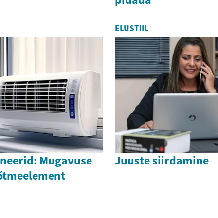
ELUSTIIL
neerid: Mugavuse
Juuste siirdamine
võtmeelement