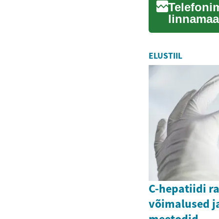
Telefoni
linnamaa
alles nüü
ELUSTIIL
C-hepatiidi r
võimalused ja
meetodid