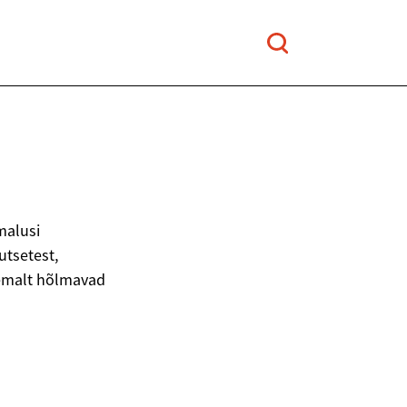
malusi
tsetest,
semalt hõlmavad