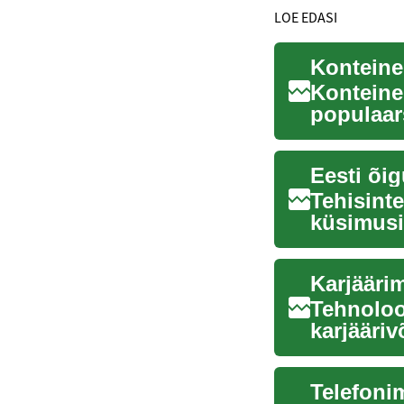
LOE EDASI
Konteine
Konteine
populaars
elamuehit
Eesti õig
Tehisinte
küsimusi 
koh...
Tehnoloo
karjääriv
töötanud.
Telefoni