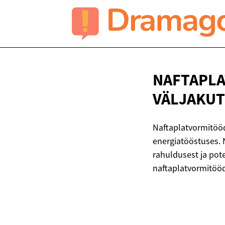
NAFTAPLA
VÄLJAKU
Naftaplatvormitööd
energiatööstuses. 
rahuldusest ja pot
naftaplatvormitöö