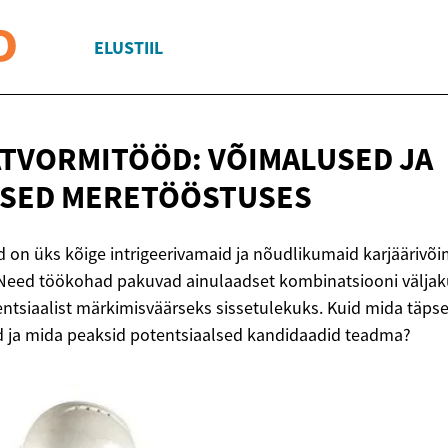
ELUSTIIL
TVORMITÖÖD: VÕIMALUSED JA
TSED MERETÖÖSTUSES
 on üks kõige intrigeerivamaid ja nõudlikumaid karjäärivõi
Need töökohad pakuvad ainulaadset kombinatsiooni väljaku
entsiaalist märkimisväärseks sissetulekuks. Kuid mida täp
d ja mida peaksid potentsiaalsed kandidaadid teadma?