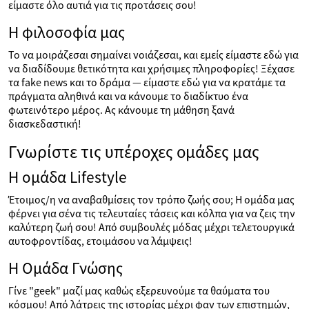
είμαστε όλο αυτιά για τις προτάσεις σου!
Η φιλοσοφία μας
Το να μοιράζεσαι σημαίνει νοιάζεσαι, και εμείς είμαστε εδώ για
να διαδίδουμε θετικότητα και χρήσιμες πληροφορίες! Ξέχασε
τα fake news και το δράμα — είμαστε εδώ για να κρατάμε τα
πράγματα αληθινά και να κάνουμε το διαδίκτυο ένα
φωτεινότερο μέρος. Ας κάνουμε τη μάθηση ξανά
διασκεδαστική!
Γνωρίστε τις υπέροχες ομάδες μας
Η ομάδα Lifestyle
Έτοιμος/η να αναβαθμίσεις τον τρόπο ζωής σου; Η ομάδα μας
φέρνει για σένα τις τελευταίες τάσεις και κόλπα για να ζεις την
καλύτερη ζωή σου! Από συμβουλές μόδας μέχρι τελετουργικά
αυτοφροντίδας, ετοιμάσου να λάμψεις!
Η Ομάδα Γνώσης
Γίνε "geek" μαζί μας καθώς εξερευνούμε τα θαύματα του
κόσμου! Από λάτρεις της ιστορίας μέχρι φαν των επιστημών,