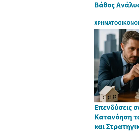
Βάθος Ανάλυ
ΧΡΗΜΑΤΟΟΙΚΟΝΟ
Επενδύσεις σ
Κατανόηση τ
και Στρατηγι