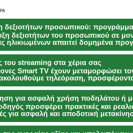
ΕΡΑ
ξη δεξιοτήτων του προσωπικού σε μο
ας ηλικιωμένων απαιτεί δομημένα προ
ς και συσ...
 του streaming στα χέρια σας
ονες Smart TV έχουν μεταμορφώσει το
ακολουθούμε τηλεόραση, προσφέροντ
ερα από τη...
οδηγός προσφέρει πρακτικές και ρεαλι
ς για ασφαλή και αποδοτική μετακίνη
 ή μοτοσυ...