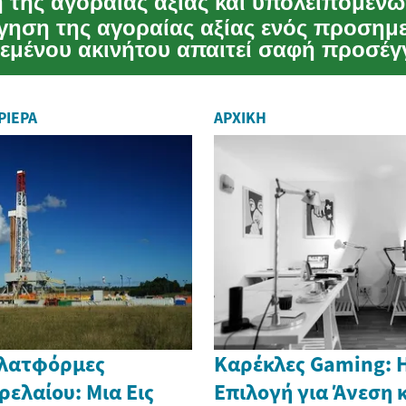
 της αγοραίας αξίας και υπολειπόμεν
γηση της αγοραίας αξίας ενός προσημ
εμένου ακινήτου απαιτεί σαφή προσέγ
ό εκτίμη...
ΡΙΈΡΑ
ΑΡΧΙΚΉ
Πλατφόρμες
Καρέκλες Gaming: 
ρελαίου: Μια Εις
Επιλογή για Άνεση 