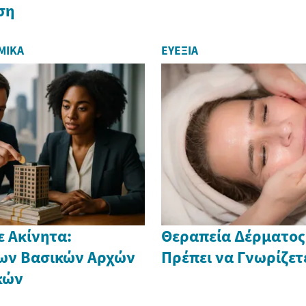
ση
ΜΙΚΆ
ΕΥΕΞΊΑ
ε Ακίνητα:
Θεραπεία Δέρματος μ
ων Βασικών Αρχών
Πρέπει να Γνωρίζετ
κών