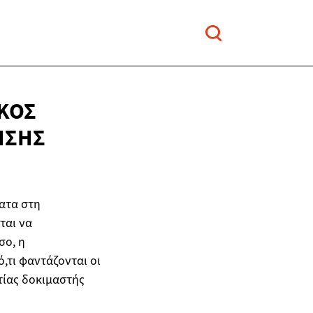
ΙΚΌΣ
ΗΣΗΣ
ματα στη
ται να
σο, η
,τι φαντάζονται οι
τίας δοκιμαστής