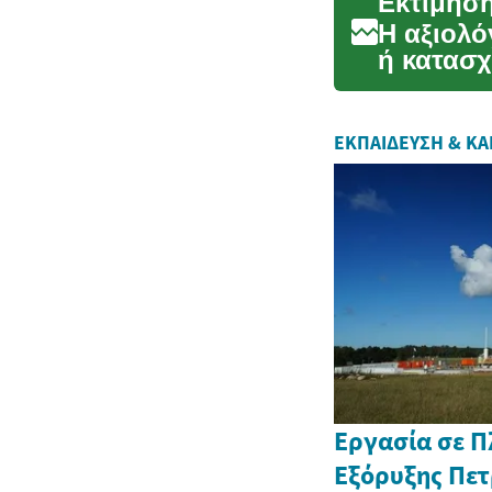
Εκτίμηση
Η αξιολό
ή κατασχ
συνδυασμ
ΕΚΠΑΊΔΕΥΣΗ & ΚΑ
Εργασία σε 
Εξόρυξης Πετ