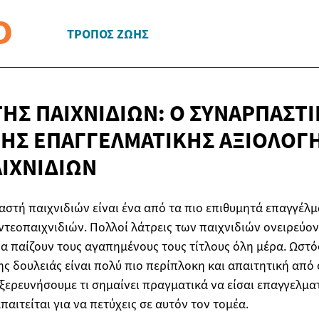
ΤΡΌΠΟΣ ΖΩΉΣ
ΉΣ ΠΑΙΧΝΙΔΙΏΝ: Ο ΣΥΝΑΡΠΑΣΤ
ΤΗΣ ΕΠΑΓΓΕΛΜΑΤΙΚΉΣ
ΑΞΙΟΛΌΓ
ΙΧΝΙΔΙΏΝ
αστή παιχνιδιών είναι ένα από τα πιο επιθυμητά επαγγέλ
ντεοπαιχνιδιών. Πολλοί λάτρεις των παιχνιδιών ονειρεύον
α παίζουν τους αγαπημένους τους τίτλους όλη μέρα. Ωστό
ς δουλειάς είναι πολύ πιο περίπλοκη και απαιτητική από ό
εξερευνήσουμε τι σημαίνει πραγματικά να είσαι επαγγελμα
απαιτείται για να πετύχεις σε αυτόν τον τομέα.