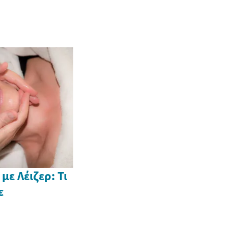
ε Λέιζερ: Τι
ε