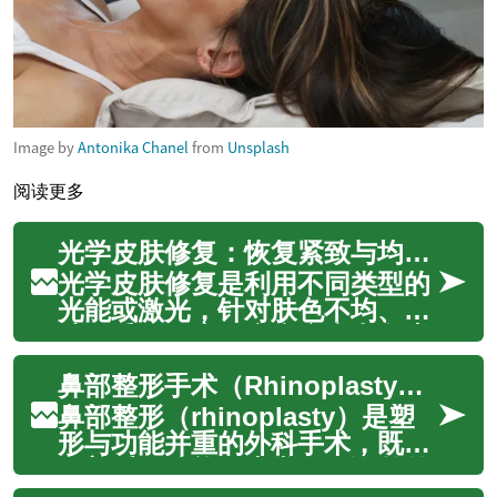
Image by
Antonika Chanel
from
Unsplash
阅读更多
光学皮肤修复：恢复紧致与均匀肤色的步骤
光学皮肤修复是利用不同类型的
光能或激光，针对肤色不均、松
弛、毛孔粗大、痤疮疤痕和色素
沉着等问题，逐步改善皮肤质地
鼻部整形手术（Rhinoplasty）：程序、风险与面部美学考量
与外观的医疗美容方法。整个流
程通常包括详细咨询、个体化评
鼻部整形（rhinoplasty）是塑
估、波长与参数选择、实际治疗
形与功能并重的外科手术，既可
及术后恢复管理。了解各步骤、
改善呼吸功能，也常用于调整外
可能的停机...
观以符合个人或面部比例的需