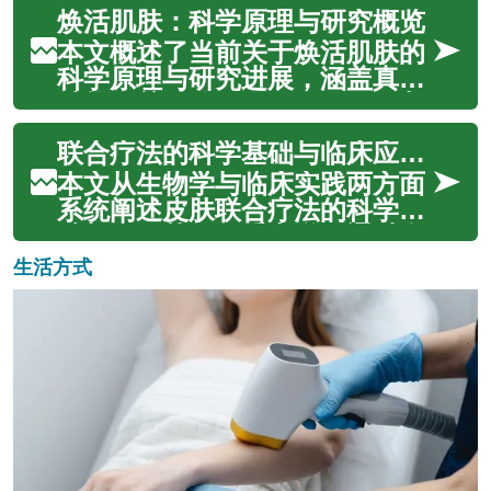
焕活肌肤：科学原理与研究概览
求。现代鼻整形结合解剖学、三
维美学与微创技术，目标包括改
本文概述了当前关于焕活肌肤的
变鼻梁高度、鼻尖形状、鼻翼宽
科学原理与研究进展，涵盖真皮
度或修正先天/外伤导致的畸形
结构、关键分子（如collagen与
与...
hyaluronic）、常见美容干预
联合疗法的科学基础与临床应用范例
（microneedling、laser、
exfoliation）以及日常护肤元素
本文从生物学与临床实践两方面
（hydration、a...
系统阐述皮肤联合疗法的科学基
础与应用范例，重点说明通过多
种非侵入性或微创设备在真皮层
生活方式
激活胶原蛋白与弹性蛋白，如何
实现皮肤紧致与重塑。文章覆盖
射频、超声与激光的作用机制、
方案设计、疗效与安全性评估，
以及恢复期...