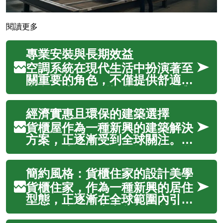
閱讀更多
專業安裝與長期效益
空調系統在現代生活中扮演著至
關重要的角色，不僅提供舒適的
室內環境，也影響著能源消耗與
居住品質。選擇專業的空調安裝
經濟實惠且環保的建築選擇
服務，是確保系統高效運作、延
長使用壽命並實現長期效益的關
貨櫃屋作為一種新興的建築解決
鍵。從初始的設備選型到精準的
方案，正逐漸受到全球關注。它
安裝流程，每一個環節都直接關
將廢棄或使用過的運輸貨櫃轉化
係到空調的...
為功能性住宅，不僅提供了一種
簡約風格：貨櫃住家的設計美學
經濟實惠的房屋選擇，更體現了
對環境友善的承諾。這種創新的
貨櫃住家，作為一種新興的居住
居住方式結合了模組化建造的效
型態，正逐漸在全球範圍內引起
率、設計的靈活性以及對永續發
關注。這種將廢棄貨櫃轉化為現