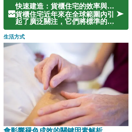
展的追求，...
代居所的創新概念，不僅展現了
快速建造：貨櫃住宅的效率與優勢
獨特的工業美學，更提供了一種
對傳統建築模式的重新思考。其
貨櫃住宅近年來在全球範圍內引
簡約而實用的設計，結合了永續
起了廣泛關注，它們將標準的運
發展的理念，為追求創意與環保
輸貨櫃轉化為功能性且風格獨特
生活的人們...
的居住空間。這種創新的建築方
生活方式
法不僅提供了一種快速建造房屋
的途徑，還展現了其在永續性、
成本效益和設計靈活性方面的顯
著優勢，為傳統住宅市場提供了
一個引人注...
會影響褪色成效的關鍵因素解析