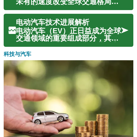
的实用做法，以及可持续与效率
未有的速度改变全球交通格局，
权衡几个方面，提供适合多数家
而这背后最核心的推动力之一便
庭的实用建...
是动力电池技术的持续进步。从
电动汽车技术进展解析
最初的实验性阶段到如今高性
能、长续航的解决方案，电池技
电动汽车（EV）正日益成为全球
术的发展不仅提升了电动汽车的
交通领域的重要组成部分，其技
实用性，也为实现更清洁、更可
术进步不仅重塑了汽车行业，也
持续的未来...
为环境保护和可持续发展带来了
科技与汽车
新的机遇。从电池能量密度到充
电速度，再到车辆性能和智能互
联，电动汽车的各个方面都在经
历着快速而显著的演变。深入理
解这些核...