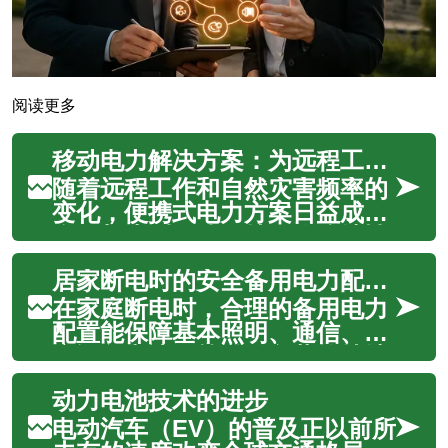
阅读更多
移动电力解决方案：为远程工作和应急场景而设
随着远程工作和自然灾害频率的
变化，便携式电力方案日益成为
个人与小型团队保持工作连续性
和生活舒适的重要工具。本文介
居家断电时的安全备用电力配置建议
绍移动电力系统的核心组成、适
用场景、运行与维护要点，并提
在家庭断电时，合理的备用电力
供现实的成本比较与购买建议，
配置能保障基本照明、通信、医
帮助读者在不同使用需求下做出
疗设备和冰箱等必需负载的持续
更可靠的选...
运行。本文从电池类型、逆变器
动力电池技术的进步
选配、便携性与离网方案、光伏
与储能的协同、露营与紧急场景
电动汽车（EV）的普及正以前所