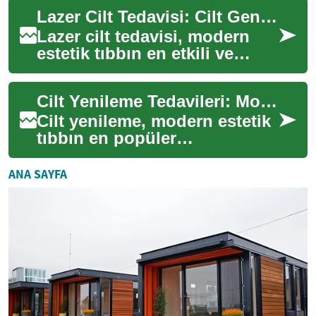
yöntemdir. Kırışıklıklar, güneş
Lazer Cilt Tedavisi: Cilt Gençleştirme ve Yenileme için Modern Çözüm
lekeleri...
Lazer cilt tedavisi, modern
estetik tıbbın en etkili ve
popüler yöntemlerinden
biridir. Bu ileri teknoloji
Cilt Yenileme Tedavileri: Modern Güzellik Yaklaşımları
uygulaması...
Cilt yenileme, modern estetik
tıbbın en popüler
alanlarından biridir. Bu
tedaviler, cildin doğal
ANA SAYFA
yenilenme sürecini h...