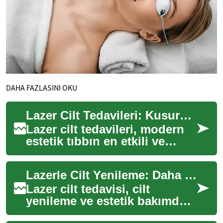
DAHA FAZLASINI OKU
Lazer Cilt Tedavileri: Kusursuz Bir Cilt İçin Modern Çözümler
Lazer cilt tedavileri, modern
estetik tıbbın en etkili ve
popüler yöntemlerinden
biridir. Bu ileri teknoloji
Lazerle Cilt Yenileme: Daha Genç, Pürüzsüz Bir Cilt
tedavile...
Lazer cilt tedavisi, cilt
yenileme ve estetik bakımda
hızla popülerleşen bir