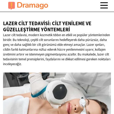
LAZER CILT TEDAVISI: CILT YENILEME VE
GÜZELLEŞTIRME YÖNTEMLERI
Lazer cilt tedavisi, modern kozmetik tıbbın en etkili ve popüler yöntemlerinden
biridir. Bu teknoloji, çeşitli cilt sorunlarını hedefleyerek daha pürüzsüz, daha
genç ve daha sağlıklı bir cilt görünümü elde etmeyi amaçlar. Lazer ışınları,
cildin farklı katmanlarına nüfuz ederek hücre yenilenmesini uyarır, kollajen
üretimini artırır ve istenmeyen pigmentasyonu azaltır. Bu makalede, lazer cilt
tedavisinin temel prensiplerini, faydalarını ve dikkat edilmesi gereken noktaları
inceleyeceğiz.