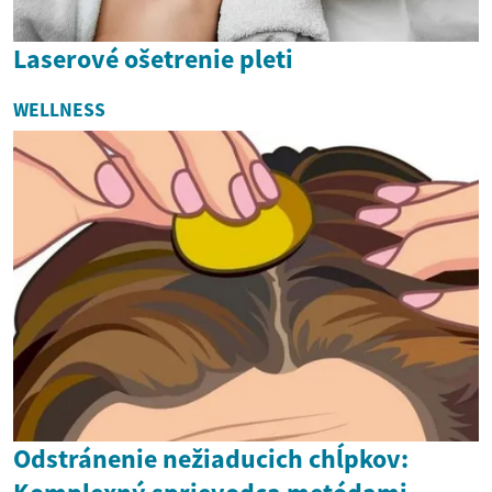
Laserové ošetrenie pleti
WELLNESS
Odstránenie nežiaducich chĺpkov: