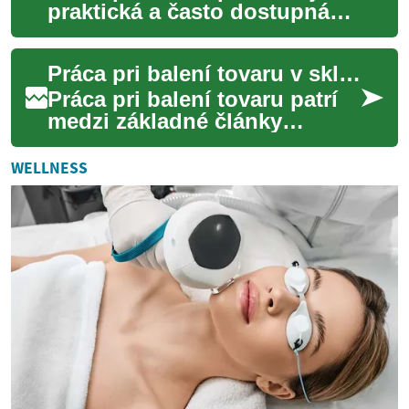
praktická a často dostupná
možnosť zamestnania pre
ľudí s rôznymi skúsenosťami.
Práca pri balení tovaru v skladoch a výrobe
Tento čl...
Práca pri balení tovaru patrí
medzi základné články
dodávateľských reťazcov a
logistiky. Zabezpečuje, aby sa
WELLNESS
výrobky ...