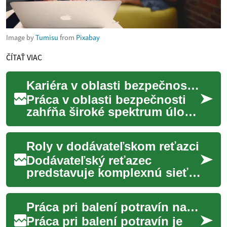
Image by
Tumisu
from
Pixabay
ČÍTAŤ VIAC
Kariéra v oblasti bezpečnosti: prehľad pracovných pozícií
Práca v oblasti bezpečnosti
zahŕňa široké spektrum úloh
od fyzickej ostrahy po
digitálnu ochranu majetku a
Roly v dodávateľskom reťazci
informácií...
Dodávateľský reťazec
predstavuje komplexnú sieť
procesov a aktivít, ktoré
zabezpečujú pohyb tovaru od
Práca pri balení potravín na Slovensku
surovín až po k...
Práca pri balení potravín je