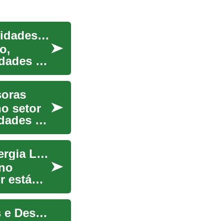
Empregos no Setor de Painéis Solares: Oportunidades em Energia Sustentável
o,
idades de
soras
o setor
idades de
Carreira Solar: Oportunidades Brilhantes em Energia Limpa
 no
r está
Empregos na Área de Cobertura: Oportunidades e Desafios no Setor da Construção