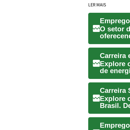
LER MAIS
O setor 
oferecen
carreira p
Carreira
Explore 
de energ
carreira..
Explore 
Brasil. 
criando 