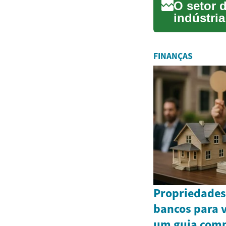
O setor 
indústri
de carreir
FINANÇAS
Propriedades
bancos para 
um guia comp