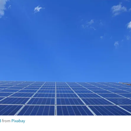
8
from
Pixabay