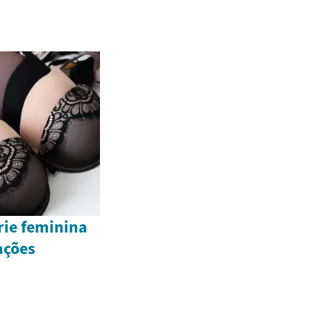
rie feminina
ações