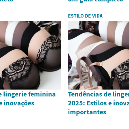
ESTILO DE VIDA
 lingerie feminina
Tendências de linge
 e inovações
2025: Estilos e inov
importantes