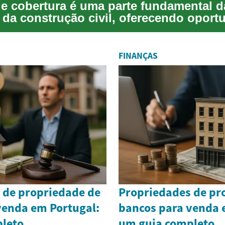
de cobertura é uma parte fundamental d
a da construção civil, oferecendo oport
a d...
FINANÇAS
 de propriedade de
Propriedades de pr
venda em Portugal:
bancos para venda 
leto
um guia completo