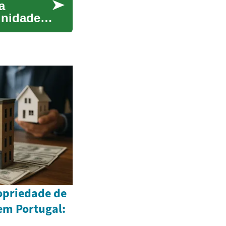
a
unidades
opriedade de
em Portugal: