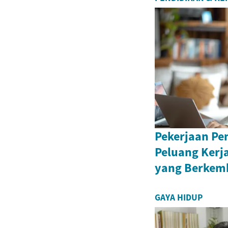
Pekerjaan Pe
Peluang Kerj
yang Berkem
GAYA HIDUP