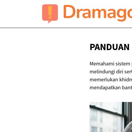
PANDUAN
Memahami sistem p
melindungi diri se
memerlukan khidma
mendapatkan bantu