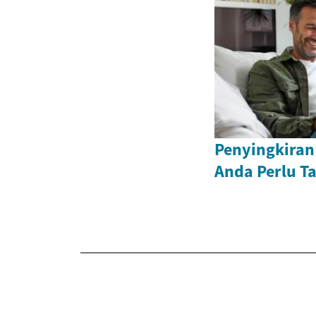
Penyingkiran
Anda Perlu T