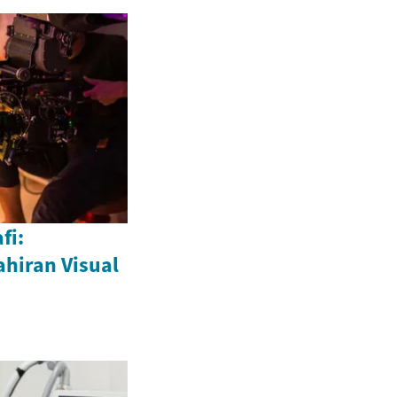
fi:
hiran Visual