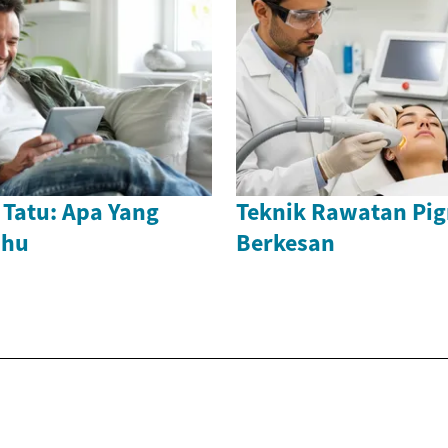
 Tatu: Apa Yang
Teknik Rawatan Pi
ahu
Berkesan