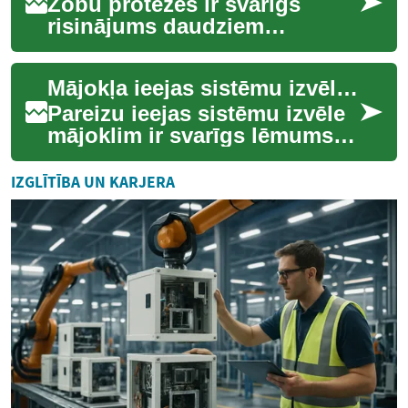
Zobu protēzes ir svarīgs
risinājums daudziem
cilvēkiem, kas saskaras ar
zobu zaudēšanu, palīdzot
Mājokļa ieejas sistēmu izvēles vadlīnijas
atjaunot ne tikai sm...
Pareizu ieejas sistēmu izvēle
mājoklim ir svarīgs lēmums,
kas ietekmē ne tikai ēkas
estētiku, bet arī tās drošību,
IZGLĪTĪBA UN KARJERA
en...