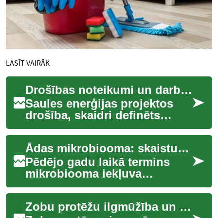
LASĪT VAIRĀK
Drošības noteikumi un darba process saules enerģijas projektos
Saules enerģijas projektos
drošība, skaidri definēts
darba process un kvalificēts
personāls ir izšķiroši, lai
Ādas mikrobiooma: skaistuma zinātne un prakse
nodroši...
Pēdējo gadu laikā termins
mikrobiooma iekļuva
skaistuma sarunās kā jauns
skaistumkopšanas ceļvedis
Zobu protēžu ilgmūžība un uzturēšana
— tas sola sapratn...