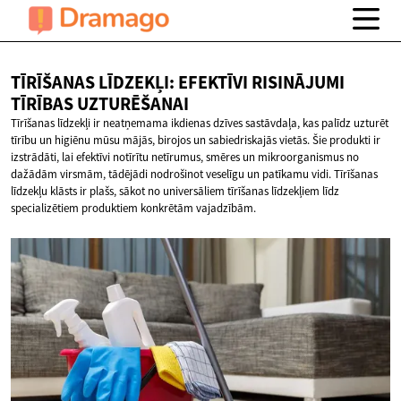
TĪRĪŠANAS LĪDZEKĻI: EFEKTĪVI RISINĀJUMI
TĪRĪBAS UZTURĒŠANAI
Tīrīšanas līdzekļi ir neatņemama ikdienas dzīves sastāvdaļa, kas palīdz uzturēt
tīrību un higiēnu mūsu mājās, birojos un sabiedriskajās vietās. Šie produkti ir
izstrādāti, lai efektīvi notīrītu netīrumus, smēres un mikroorganismus no
dažādām virsmām, tādējādi nodrošinot veselīgu un patīkamu vidi. Tīrīšanas
līdzekļu klāsts ir plašs, sākot no universāliem tīrīšanas līdzekļiem līdz
specializētiem produktiem konkrētām vajadzībām.