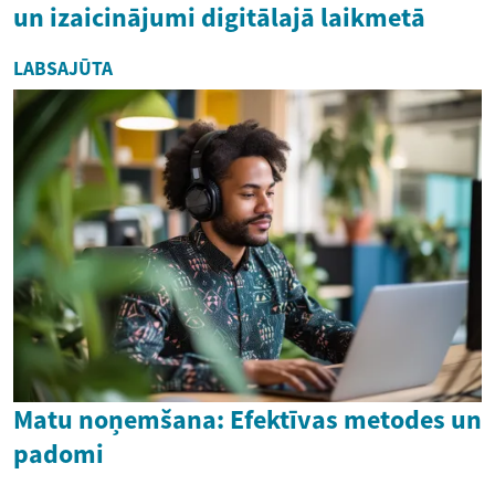
un izaicinājumi digitālajā laikmetā
LABSAJŪTA
Matu noņemšana: Efektīvas metodes un
padomi