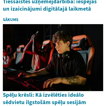
Tiešsaistes uzņēmējdarbība: iespējas
un izaicinājumi digitālajā laikmetā
SĀKUMS
Spēļu krēsli: Kā izvēlēties ideālo
sēdvietu ilgstošām spēļu sesijām