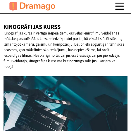
KINOGRĀFIJAS
KURSS
Kinogrāfijas kurss ir vērtīga iespēja tiem, kas vēlas ienirt filmu veidošanas
mākslas pasaulē. Šāds kurss sniedz izpratni par to, kā vizuāli stāstīt stāstus,
izmantojot kameru, gaismu un kompozīciju. Dalībnieki apgūst gan tehniskās
prasmes, gan māksliniecisko redzējumu, kas nepieciešams, lai radītu
iespaidīgas filmas. Neatkarīgi no tā, vai jūs esat iesācējs vai jau pieredzējis
filmu veidotājs, kinogrāfijas kurss var būt nozīmīgs solis jūsu karjerā vai
hobijā.