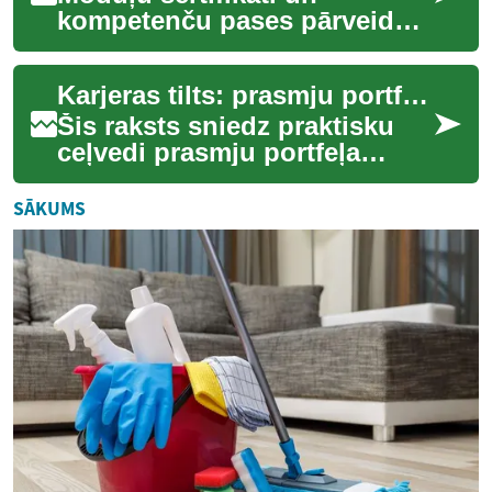
kompetenču pases pārveido
karjeras maršrutus. Tie ļauj
būvēt pielāgojamas
Karjeras tilts: prasmju portfelis pārejām
kvalifikācijas no maz...
Šis raksts sniedz praktisku
ceļvedi prasmju portfeļa
izveidei. Tas palīdz pārvērst
dažādu darbu pieredzi par
SĀKUMS
konkrētā...