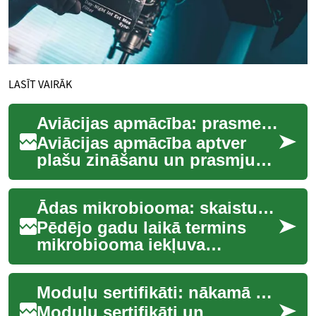
LASĪT VAIRĀK
Aviācijas apmācība: prasmes, karjeras ceļi un izglītība
Aviācijas apmācība aptver
plašu zināšanu un prasmju
kopumu, kas nepieciešams
drošai un efektīvai darbībai
Ādas mikrobiooma: skaistuma zinātne un prakse
gaisa trans...
Pēdējo gadu laikā termins
mikrobiooma iekļuva
skaistuma sarunās kā jauns
skaistumkopšanas ceļvedis
Moduļu sertifikāti: nākamā karjeras arhitektūra
— tas sola sapratn...
Moduļu sertifikāti un