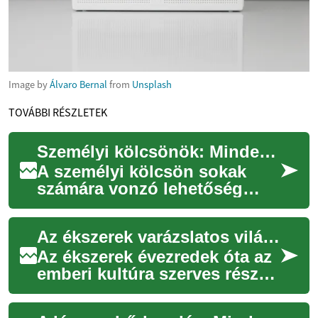
Image by
Álvaro Bernal
from
Unsplash
TOVÁBBI RÉSZLETEK
Személyi kölcsönök: Minden, amit tudnod kell
A személyi kölcsön sokak
számára vonzó lehetőség
lehet, amikor pénzügyi
segítségre van szükségük. Ez
Az ékszerek varázslatos világa: Minden, amit tudnod kell
a rugalmas hitel...
Az ékszerek évezredek óta az
emberi kultúra szerves részét
képezik, kifejezve viselőjük
személyiségét, társadalmi