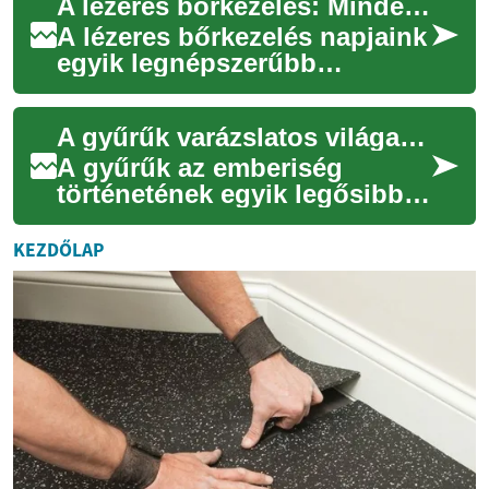
A lézeres bőrkezelés: Minden, amit tudnod kell
stá...
A lézeres bőrkezelés napjaink
egyik legnépszerűbb
szépészeti eljárása. Ez a
modern technológia számos
A gyűrűk varázslatos világa: Minden, amit tudnod kell
bőrproblémára k...
A gyűrűk az emberiség
történetének egyik legősibb
és legfontosabb ékszerei,
amelyek nem csupán
KEZDŐLAP
díszítőelemként szolgá...