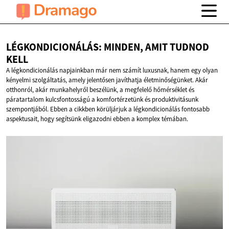
LÉGKONDICIONÁLÁS: MINDEN, AMIT
TUDNOD
KELL
A légkondicionálás napjainkban már nem számít luxusnak, hanem egy olyan
kényelmi szolgáltatás, amely jelentősen javíthatja életminőségünket. Akár
otthonról, akár munkahelyről beszélünk, a megfelelő hőmérséklet és
páratartalom kulcsfontosságú a komfortérzetünk és produktivitásunk
szempontjából. Ebben a cikkben körüljárjuk a légkondicionálás fontosabb
aspektusait, hogy segítsünk eligazodni ebben a komplex témában.