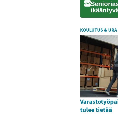
Senioria
ikääntyv
läpi eri 
KOULUTUS & URA
Varastotyöpai
tulee tietää