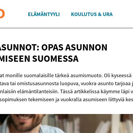
ELÄMÄNTYYLI
KOULUTUS & URA
ASUNNOT: OPAS ASUNNON
MISEEN SUOMESSA
t monille suomalaisille tärkeä asumismuoto. Oli kyseessä si
ava tai omistusasunnosta luopuva, vuokra-asunto tarjoaa 
aisiin elämäntilanteisiin. Tässä artikkelissa käymme läpi
sopimuksen tekemiseen ja vuokralla asumiseen liittyviä kesk