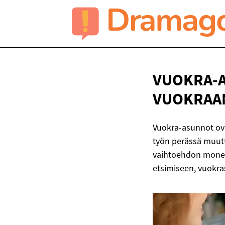
VUOKRA-
VUOKRAA
Vuokra-asunnot ova
työn perässä muutt
vaihtoehdon monenl
etsimiseen, vuokra