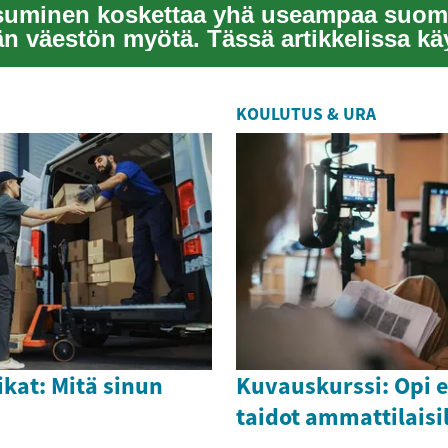
suminen koskettaa yhä useampaa suoma
än väestön myötä. Tässä artikkelissa k
asum...
KOULUTUS & URA
kat: Mitä sinun
Kuvauskurssi: Opi 
taidot ammattilaisi