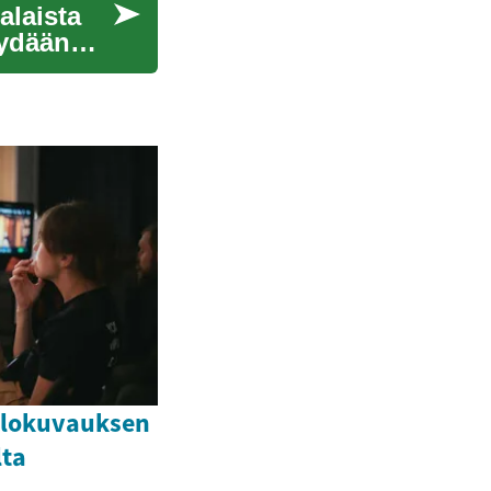
laista
äydään
elokuvauksen
lta