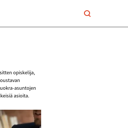
tten opiskelija,
joustavan
 vuokra-asuntojen
eisiä asioita.