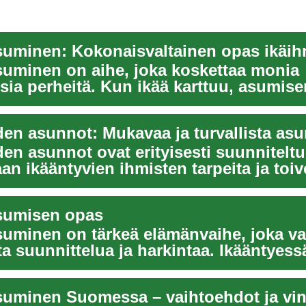
suminen on aihe, joka koskettaa monia
sia perheitä. Kun ikää karttuu, asumise
 ja o...
en asunnot ovat erityisesti suunniteltu
n ikääntyvien ihmisten tarpeita ja toive
nnot t...
sumisen opas
suminen on tärkeä elämänvaihe, joka vaa
ta suunnittelua ja harkintaa. Ikääntyess
 tarpee...
suminen Suomessa – vaihtoehdot ja vin