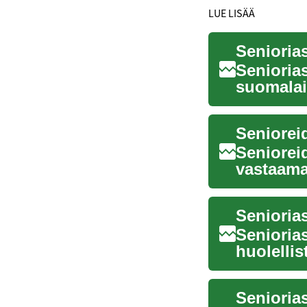
LUE LISÄÄ
Senioria
suomalai
muuttuvat
Senioreid
vastaamaa
Nämä asu
Senioria
Senioria
huolellis
asumisen
Senioria