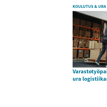
KOULUTUS & URA
Varastotyöpa
ura logistii