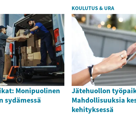
KOULUTUS & URA
ikat: Monipuolinen
Jätehuollon työpaik
kan sydämessä
Mahdollisuuksia ke
kehityksessä