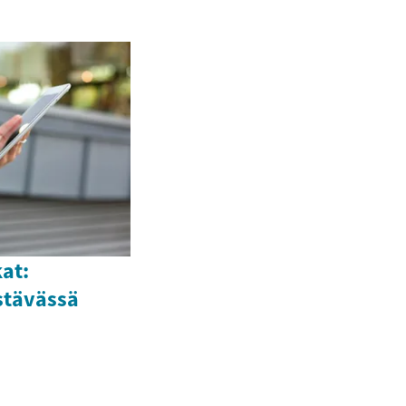
at:
stävässä