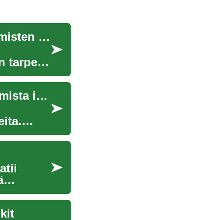
Senioriasuminen: Kokonaisvaltainen opas ikäihmisten asumisvaihtoehtoihin
n tarpeet
Senioreiden asunnot: Mukavaa ja turvallista asumista ikääntyville
ita.
tii
ä
kit