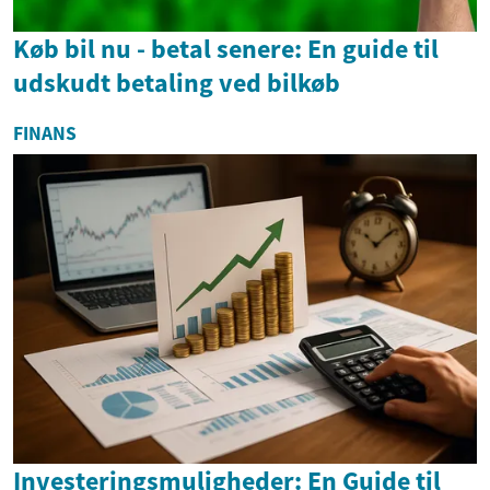
Køb bil nu - betal senere: En guide til
udskudt betaling ved bilkøb
FINANS
Investeringsmuligheder: En Guide til