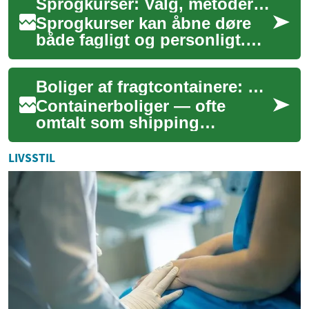
Sprogkurser: Valg, metoder og digitale muligheder
helårsbeboels...
Sprogkurser kan åbne døre
både fagligt og personligt.
Denne artikel giver et overblik
over, hvordan man vælger og
Boliger af fragtcontainere: design, byggeri og udfordringer
gen...
Containerboliger — ofte
omtalt som shipping
container homes — er blevet
et mere synligt alternativ til
LIVSSTIL
traditionelt b...