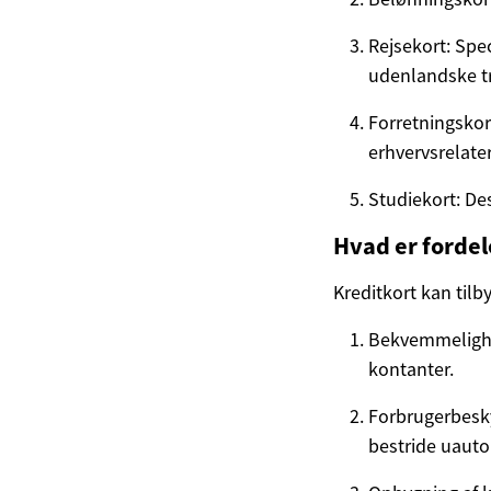
Rejsekort: Spec
udenlandske tr
Forretningskor
erhvervsrelate
Studiekort: De
Hvad er fordel
Kreditkort kan tilb
Bekvemmelighe
kontanter.
Forbrugerbesky
bestride uauto