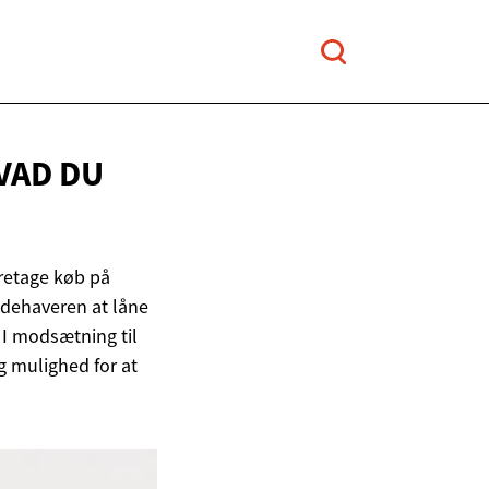
VAD DU
oretage køb på
indehaveren at låne
 I modsætning til
g mulighed for at