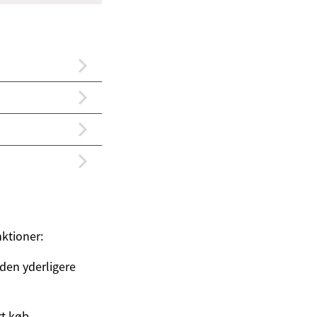
nktioner:
den yderligere
rt køb.