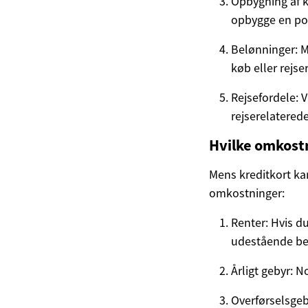
Opbygning af k
opbygge en posi
Belønninger: M
køb eller rejser
Rejsefordele: V
rejserelaterede
Hvilke omkost
Mens kreditkort ka
omkostninger:
Renter: Hvis du
udestående be
Årligt gebyr: 
Overførselsgeby