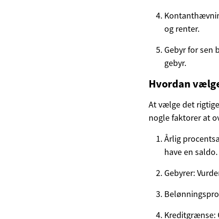
Kontanthævning
og renter.
Gebyr for sen b
gebyr.
Hvordan vælger
At vælge det rigtig
nogle faktorer at o
Årlig procentsa
have en saldo.
Gebyrer: Vurder
Belønningsprog
Kreditgrænse: 