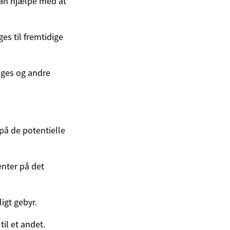
kan hjælpe med at
es til fremtidige
unges og andre
på de potentielle
enter på det
igt gebyr.
til et andet.