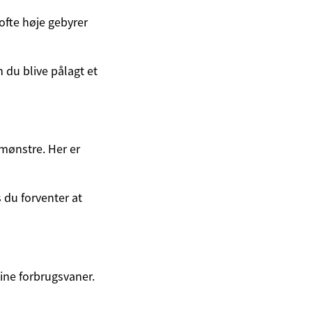
fte høje gebyrer
 du blive pålagt et
smønstre. Her er
 du forventer at
dine forbrugsvaner.