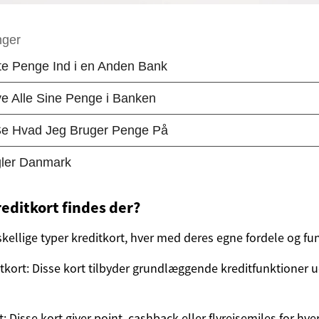
reditkort findes der?
rskellige typer kreditkort, hver med deres egne fordele og fu
tkort: Disse kort tilbyder grundlæggende kreditfunktioner u
 Disse kort giver point, cashback eller flyrejsemiles for hve