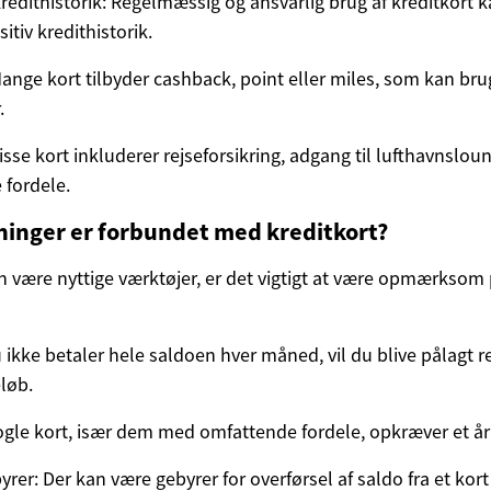
redithistorik: Regelmæssig og ansvarlig brug af kreditkort 
tiv kredithistorik.
ange kort tilbyder cashback, point eller miles, som kan brug
.
isse kort inkluderer rejseforsikring, adgang til lufthavnslo
 fordele.
ninger er forbundet med kreditkort?
n være nyttige værktøjer, er det vigtigt at være opmærksom 
 ikke betaler hele saldoen hver måned, vil du blive pålagt r
løb.
Nogle kort, især dem med omfattende fordele, opkræver et årl
rer: Der kan være gebyrer for overførsel af saldo fra et kort 