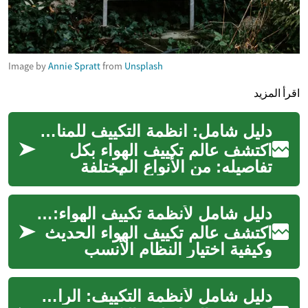
Image by
Annie Spratt
from
Unsplash
اقرأ المزيد
دليل شامل: أنظمة التكييف للمنازل والشركات
اكتشف عالم تكييف الهواء بكل
تفاصيله: من الأنواع المختلفة
وكيفية اختيار النظام الأمثل، إلى
نصائح الصيانة وتحسين الكفاء...
دليل شامل لأنظمة تكييف الهواء: اختيارك الأمثل للمنزل والعمل
اكتشف عالم تكييف الهواء الحديث
وكيفية اختيار النظام الأنسب
لاحتياجاتك. من المكيفات الشباك
البسيطة إلى أنظمة VRF المتط...
دليل شامل لأنظمة التكييف: الراحة والكفاءة في منزلك